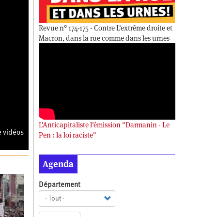
Revue n° 174-175 - Contre L'extrême droite et
Macron, dans la rue comme dans les urnes
L'Anticapitaliste l'émission "Darmanin - Le
e vidéos
Pen : la loi raciste"
Agenda
Département