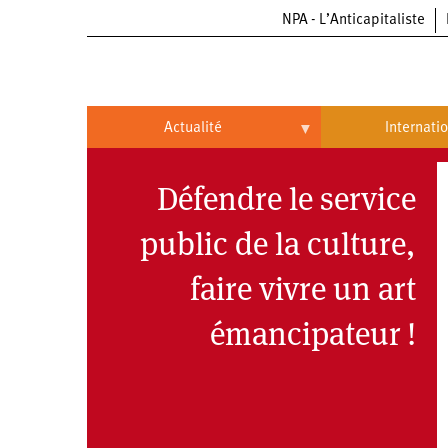
NPA - L’Anticapitaliste
Aller
au
contenu
principal
Actualité
Internati
Actualité
International
Défendre le service
Politique
Brésil
public de la culture,
Entreprises
Chine
faire vivre un art
Oppressions
Entreprises
États-
Unis
émancipateur !
Économie
Automobile
Oppressions
Continents
Écologie
Aéronautique
Antiracisme
Continents
Éducation
Commerce
Féminisme
Afrique