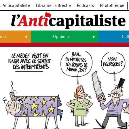
L’Anticapitaliste
Librairie La Brèche
Podcasts
Photothèque
onal
Opinions
Cul
Opinions
Culture
Histoire
Arts
Cinéma
Expositions
Livres
Musique