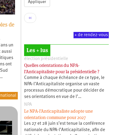
Appliquer
Pagination
Page
‹‹
bles de
précédente
+ de rendez-vous
s
dans un
Les + lus
t aussi
itiques
élection présidentielle
ns ont
Quelles orientations du NPA-
 Sud
l’Anticapitaliste pour la présidentielle ?
.…
Comme à chaque échéance de ce type, le
NPA-l’Anticapitaliste organise un vaste
processus démocratique pour décider de
rnational
ses orientations en vue de l’…
NPA
Le NPA-l’Anticapitaliste adopte une
orientation commune pour 2027
Les 27 et 28 juin s’est tenue la conférence
nationale du NPA-l’Anticapitaliste, afin de