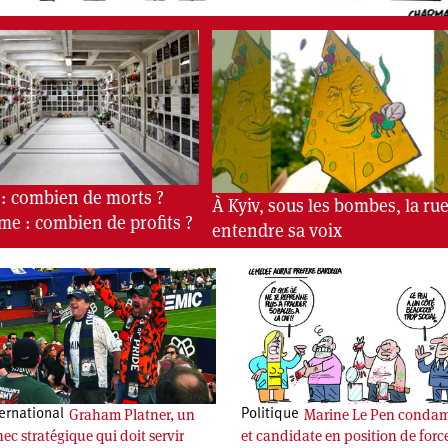
 : combien de morts ?
À Kyiv, sous les bombes, la rue
me : combien de profits ?
entendre sa voix
Graham Platner, un
Marine Le Pen conda
ernational
Politique
ec stratégique qui doit servir
et candidate en position de forc