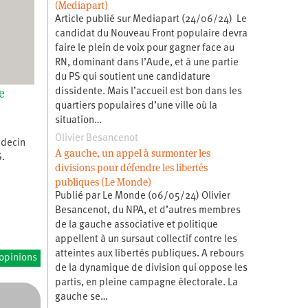
(Mediapart)
Article publié sur Mediapart (24/06/24) Le
candidat du Nouveau Front populaire devra
faire le plein de voix pour gagner face au
RN, dominant dans l’Aude, et à une partie
du PS qui soutient une candidature
e
dissidente. Mais l’accueil est bon dans les
quartiers populaires d’une ville où la
situation…
Olivier Besancenot
édecin
A gauche, un appel à surmonter les
S.
divisions pour défendre les libertés
publiques (Le Monde)
Publié par Le Monde (06/05/24) Olivier
Besancenot, du NPA, et d’autres membres
de la gauche associative et politique
appellent à un sursaut collectif contre les
atteintes aux libertés publiques. A rebours
’opinions
de la dynamique de division qui oppose les
partis, en pleine campagne électorale. La
gauche se…