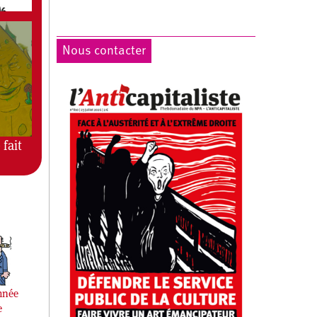
Nous contacter
 fait
mnée
e