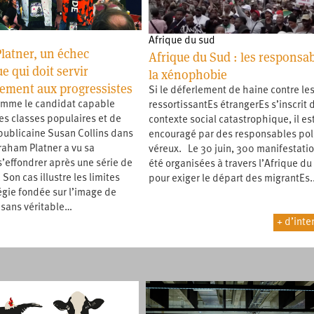
Afrique du sud
latner, un échec
Afrique du Sud : les responsa
e qui doit servir
la xénophobie
sement aux progressistes
Si le déferlement de haine contre le
omme le candidat capable
ressortissantEs étrangerEs s’inscrit 
les classes populaires et de
contexte social catastrophique, il es
épublicaine Susan Collins dans
encouragé par des responsables pol
raham Platner a vu sa
véreux. Le 30 juin, 300 manifestatio
effondrer après une série de
été organisées à travers l’Afrique du
 Son cas illustre les limites
pour exiger le départ des migrantEs
égie fondée sur l’image de
 sans véritable…
+ d’inte