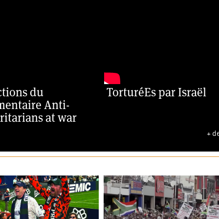
ctions du
TorturéEs par Israël
entaire Anti-
ritarians at war
+ d