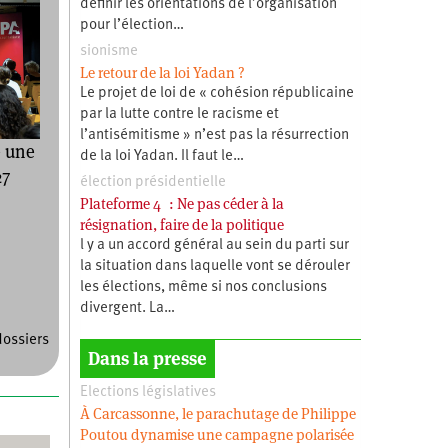
définir les orientations de l’organisation
pour l’élection…
sionisme
Le retour de la loi Yadan ?
Le projet de loi de « cohésion républicaine
par la lutte contre le racisme et
l’antisémitisme » n’est pas la résurrection
e une
de la loi Yadan. Il faut le…
27
élection présidentielle
Plateforme 4 : Ne pas céder à la
résignation, faire de la politique
l y a un accord général au sein du parti sur
la situation dans laquelle vont se dérouler
les élections, même si nos conclusions
divergent. La…
dossiers
Dans la presse
Elections législatives
À Carcassonne, le parachutage de Philippe
Poutou dynamise une campagne polarisée