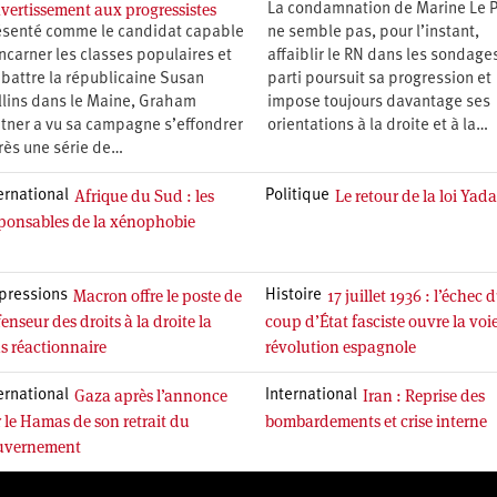
avertissement aux progressistes
La condamnation de Marine Le 
ésenté comme le candidat capable
ne semble pas, pour l’instant,
ncarner les classes populaires et
affaiblir le RN dans les sondages
 battre la républicaine Susan
parti poursuit sa progression et
llins dans le Maine, Graham
impose toujours davantage ses
atner a vu sa campagne s’effondrer
orientations à la droite et à la…
rès une série de…
Afrique du Sud : les
Le retour de la loi Yad
ernational
Politique
ponsables de la xénophobie
Macron offre le poste de
17 juillet 1936 : l’échec 
pressions
Histoire
enseur des droits à la droite la
coup d’État fasciste ouvre la voie
s réactionnaire
révolution espagnole
Gaza après l’annonce
Iran : Reprise des
ernational
International
 le Hamas de son retrait du
bombardements et crise interne
uvernement