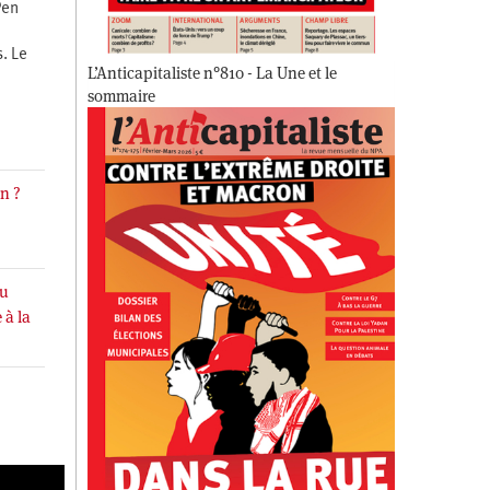
Pen
. Le
L’Anticapitaliste n°810 - La Une et le
sommaire
an ?
du
 à la