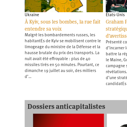
Ukraine
États-Unis
À Kyiv, sous les bombes, la rue fait
Graham P
entendre sa voix
stratégiqu
d’avertis
Malgré les bombardements russes, les
habitantEs de Kyiv se mobilisent contre le
Présenté c
limogeage du ministre de la Défense et la
d’incarner 
hausse brutale du prix des transports. La
battre la r
nuit avait été effroyable : plus de 40
le Maine, G
missiles tirés en 50 minutes. Pourtant, ce
campagne s’
dimanche 19 juillet au soir, des milliers
révélations.
d’…
d’une strat
candidatEs
Dossiers anticapitalistes