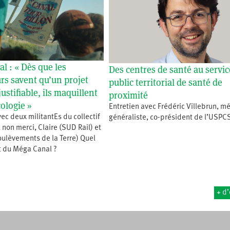
l : « Dès que les
Des centres de santé au servic
s savent qu’un projet
public territorial de santé de
justifiable, ils maquillent
proximité
cologie »
Entretien avec Frédéric Villebrun, m
vec deux militantEs du collectif
généraliste, co-président de l’USPC
non merci, Claire (SUD Rail) et
oulèvements de la Terre) Quel
et du Méga Canal ?
+ d