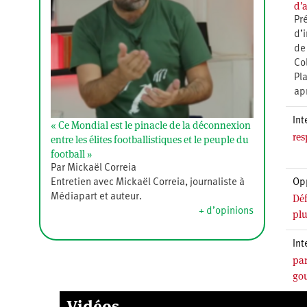
d’
Pr
d’i
de
Co
Pl
ap
Int
« Ce Mondial est le pinacle de la déconnexion
res
entre les élites footballistiques et le peuple du
football »
Par Mickaël Correia
Op
Entretien avec Mickaël Correia, journaliste à
Déf
Médiapart et auteur.
+ d’opinions
plu
Int
par
go
Vidéos