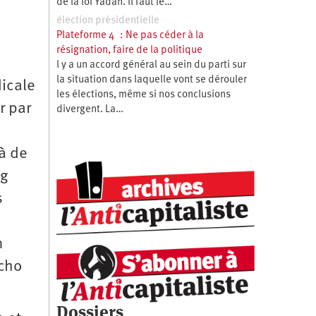
de la loi Yadan. Il faut le…
élection présidentielle
Plateforme 4 : Ne pas céder à la
résignation, faire de la politique
l y a un accord général au sein du parti sur
la situation dans laquelle vont se dérouler
dicale
les élections, même si nos conclusions
r par
divergent. La…
à de
ng
s
n
écho
Dossiers