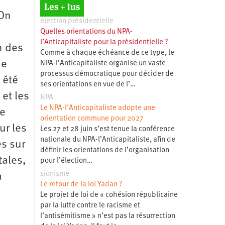
Les + lus
 On
élection présidentielle
Quelles orientations du NPA-
l’Anticapitaliste pour la présidentielle ?
n des
Comme à chaque échéance de ce type, le
de
NPA-l’Anticapitaliste organise un vaste
processus démocratique pour décider de
 été
ses orientations en vue de l’…
et les
NPA
Le NPA-l’Anticapitaliste adopte une
de
orientation commune pour 2027
ur les
Les 27 et 28 juin s’est tenue la conférence
nationale du NPA-l’Anticapitaliste, afin de
es sur
définir les orientations de l’organisation
tales,
pour l’élection…
sionisme
a
Le retour de la loi Yadan ?
Le projet de loi de « cohésion républicaine
par la lutte contre le racisme et
l’antisémitisme » n’est pas la résurrection