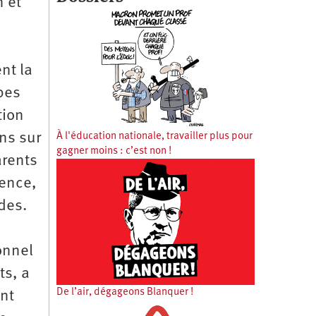
n et
nt la
upes
tion
ns sur
À l'éducation nationale, travailler plus pour
gagner moins : c’est non !
arents
dence,
des.
onnel
ts, a
De l’air, dégageons Blanquer !
nt