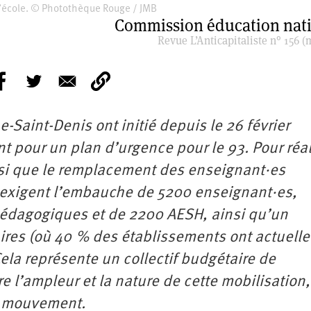
l’école. © Photothèque Rouge / JMB
Commission éducation nat
Revue L’Anticapitaliste n° 156 (
-Saint-Denis ont initié depuis le 26 février
 pour un plan d’urgence pour le 93. Pour réal
insi que le remplacement des enseignant·es
 exigent l’embauche de 5200 enseignant·es,
pédagogiques et de 2200 AESH, ainsi qu’un
res (où 40 % des établissements ont actuell
la représente un collectif budgétaire de
 l’ampleur et la nature de cette mobilisation, 
ce mouvement.