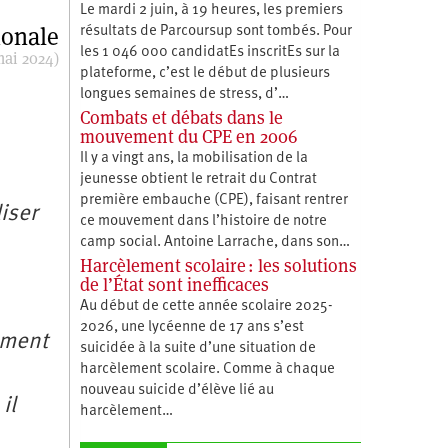
Le mardi 2 juin, à 19 heures, les premiers
ionale
résultats de Parcoursup sont tombés. Pour
les 1 046 000 candidatEs inscritEs sur la
mai 2024)
plateforme, c’est le début de plusieurs
longues semaines de stress, d’…
Combats et débats dans le
mouvement du CPE en 2006
Il y a vingt ans, la mobilisation de la
jeunesse obtient le retrait du Contrat
première embauche (CPE), faisant rentrer
iser
ce mouvement dans l’histoire de notre
camp social. Antoine Larrache, dans son…
Harcèlement scolaire : les solutions
de l’État sont inefficaces
Au début de cette année scolaire 2025-
2026, une lycéenne de 17 ans s’est
ement
suicidée à la suite d’une situation de
harcèlement scolaire. Comme à chaque
nouveau suicide d’élève lié au
il
harcèlement…