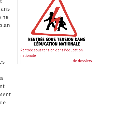
e
 dans
e ne
 plan
Rentrée sous tension dans l’éducation
nationale
es
+ de dossiers
la
nt
ement
 de