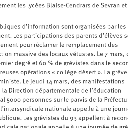
lement les lycées Blaise-Cendrars de Sevran et
ubliques d’information sont organisées par les
ent. Les participations des parents d’élèves s
vement pour réclamer le remplacement des
tion massive des locaux vétustes. Le 7 mars, 
emier degré et 60 % de grévistes dans le seco
euses opérations « collège désert ». La grève
ministe. Le jeudi 14 mars, des manifestations
 la Direction départementale de l’éducation
al 5000 personnes sur le parvis de la Préfectu
 l’intersyndicale nationale appelle à une jour
ublique. Les grévistes du 93 appellent à recon
syndicale nationale appelle à une journée de gr