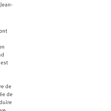
 Jean-
ont
on
nd
 est
re de
née de
duire
ève