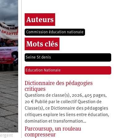
Auteurs
Commission éducation nationale
Mots clés
Seine St denis
Education Nationale
Dictionnaire des pédagogies
critiques
Questions de classe(s), 2026, 405 pages,
20 € Publié par le collectif Question de
Classe(s), ce Dictionnaire des pédagogies
critiques explore les liens entre éducation,
­domination et transformation…
Parcoursup, un rouleau
compresseur
vergent