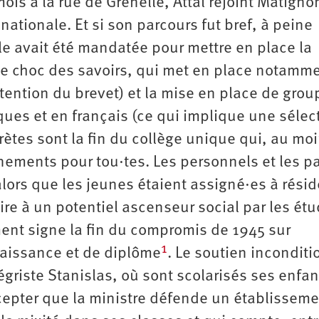
ois à la rue de Grenelle, Attal rejoint Matigno
tionale. Et si son parcours fut bref, à peine
lle avait été mandatée pour mettre en place la
 le choc des savoirs, qui met en place notamme
obtention du brevet) et la mise en place de gro
ues et en français (ce qui implique une sélec
tes sont la fin du collège unique qui, au moi
nements pour tou·tes. Les personnels et les p
ors que les jeunes étaient assigné·es à rési
ire à un potentiel ascenseur social par les étu
ent signe la fin du compromis de 1945 sur
1
aissance et de diplôme
. Le soutien inconditi
griste Stanislas, où sont scolarisés ses enfan
epter que la ministre défende un établisseme