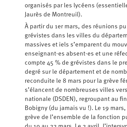
organisés par les lycéens (essentiel
Jaurès de Montreuil).
À partir du 1er mars, des réunions p
grévistes dans les villes du départem
massives et iels s’emparent du mou
enseignant·es absent·es et une réfec
compte 45 % de grévistes dans le pr
degré sur le département et de nombr
reconduite le 8 mars pour la grève fé
s’élancent de nombreuses villes vers
nationale (DSDEN), regroupant au fin
Bobigny (du jamais vu !). Le 19 mars,
grève de l’ensemble de la fonction p
du 19 au 22 mars. Le 2 avril, l’inter