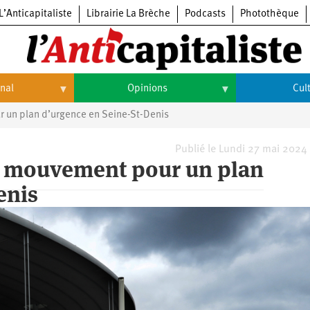
L’Anticapitaliste
Librairie La Brèche
Podcasts
Photothèque
onal
Opinions
Cul
 un plan d’urgence en Seine-St-Denis
Opinions
Culture
Histoire
Arts
Publié le Lundi 27 mai 2024
Le mouvement pour un plan
Cinéma
enis
Expositions
Livres
Musique