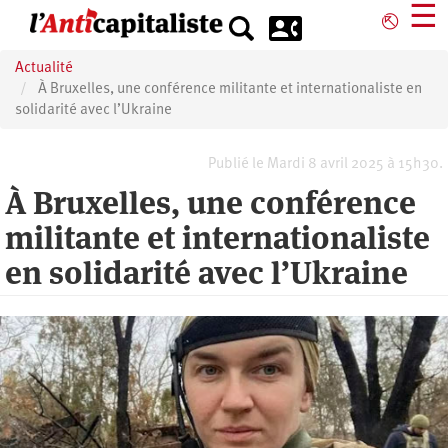
Aller
☰
⎋
au
contenu
Actualité
principal
À Bruxelles, une conférence militante et internationaliste en
solidarité avec l’Ukraine
Publié le Mardi 8 avril 2025 à 15h30.
À Bruxelles, une conférence
militante et internationaliste
en solidarité avec l’Ukraine