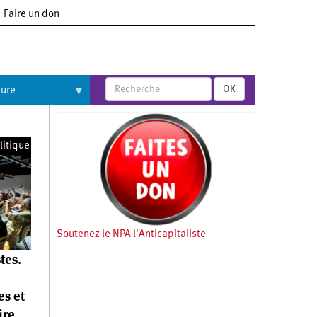
Faire un don
OK
ture
litique
Soutenez le NPA l'Anticapitaliste
tes.
es et
ire