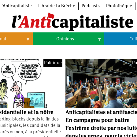
L’Anticapitaliste
Librairie La Brèche
Podcasts
Photothèque
onal
Opinions
Cul
Opinions
Culture
Politique
Po
Histoire
Arts
Cinéma
Expositions
Livres
identielle et la nôtre
Anticapitalistes et antifascis
Musique
En campagne pour battre
arting-blocks depuis la fin des
unicipales, les candidats de la
l’extrême droite par nos lutt
larés ou non, à la présidentielle
dans les urnes, pour la victo