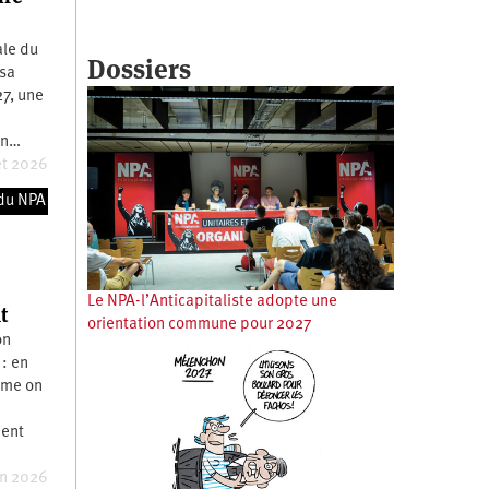
ale du
Dossiers
 sa
27, une
uin…
et 2026
du NPA
Le NPA-l’Anticapitaliste adopte une
t
orientation commune pour 2027
on
 : en
mme on
ment
in 2026