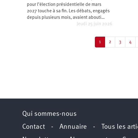
pour l’élection présidentielle de mars
2027 touche à sa fin. Les débats, engagés
depuis plusieurs mois, avaient abouti…
Jeudi 25 juin 2026
Pagination
Page
1
Page
2
Page
3
Pag
4
courante
Qui sommes-nous
Contact
-
Annuaire
-
Tous les art