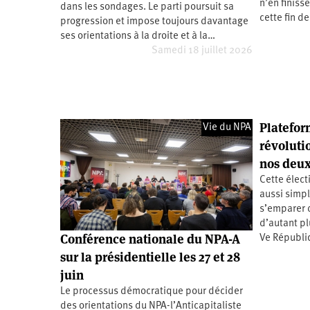
n’en finiss
dans les sondages. Le parti poursuit sa
Santé
Hôpitaux
LGBTI
Amérique
cette fin 
du
progression et impose toujours davantage
Nord
ses orientations à la droite et à la…
Vidéos
SNCF
Amérique
latine
Samedi 18 juillet 2026
Dans
Services
Asie
mon
publics
département
Europe
Plateform
Moyen-
Vie du NPA
Orient
révoluti
Océanie
nos deu
Cette élect
aussi simpl
s’emparer d
d’autant pl
Conférence nationale du NPA-A
Ve Républiq
sur la présidentielle les 27 et 28
juin
Le processus démocratique pour décider
des orientations du NPA-l’Anticapitaliste