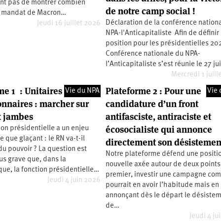
ent pas de montrer combien
de notre camp social !
de mandat de Macron…
Déclaration de la conférence nation
Jeudi 16 juillet 2026
NPA-l'Anticapitaliste Afin de définir
position pour les présidentielles 20
Conférence nationale du NPA-
l’Anticapitaliste s’est réunie le 27 j
Mercredi 1 juill
e 1 : Unitaires et
Plateforme 2 : Pour une
Vie du NPA
Vie 
onnaires : marcher sur
candidature d’un front
x jambes
antifasciste, antiraciste et
écosocialiste qui annonce
ion présidentielle a un enjeu
e que glaçant : le RN va-t-il
directement son désistemen
u pouvoir ? La question est
Notre plateforme défend une positi
us grave que, dans la
nouvelle axée autour de deux points
ue, la fonction présidentielle…
premier, investir une campagne co
Jeudi 4 juin 2026
pourrait en avoir l’habitude mais en
annonçant dès le départ le désiste
de…
Jeudi 4 ju