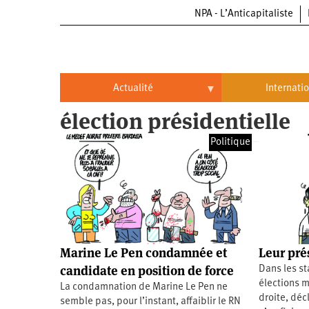
NPA - L’Anticapitaliste
Aller
au
contenu
principal
Actualité
Internati
élection présidentielle
Actualité
International
Politique
Politique
Brésil
Entreprises
Chine
Oppressions
Entreprises
États-
Unis
Économie
Automobile
Oppressions
Continents
Marine Le Pen condamnée et
Leur prés
Écologie
Aéronautique
Antiracisme
Continents
candidate en position de force
Dans les st
élections m
La condamnation de Marine Le Pen ne
Éducation
Commerce
Féminisme
Afrique
droite, déc
semble pas, pour l’instant, affaiblir le RN