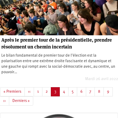
Après le premier tour de la présidentielle, prendre
résolument un chemin incertain
Le bilan fondamental de premier tour de l’élection est la
polarisation entre une extrême droite fascisante et dynamique et
une gauche qui rompt avec la social-démocratie avec, au centre, un
pouvoir…
Mardi 26 avril 2022
Pagination
Première
« Premiers
Page
‹‹
Page
1
Page
2
Page
3
Page
4
Page
5
Page
6
Page
7
Page
8
Page
9
page
précédente
courante
Page
››
Dernière
Derniers »
suivante
page