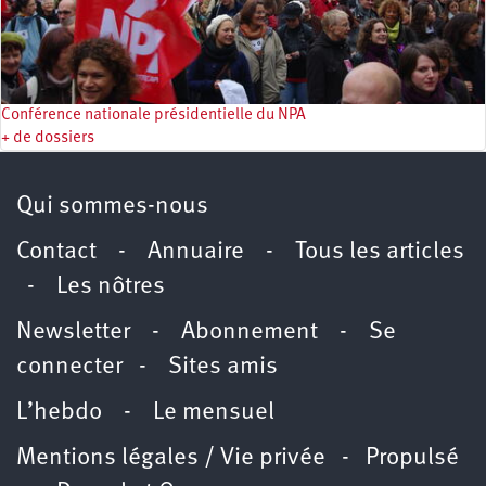
Conférence nationale présidentielle du NPA
+ de dossiers
Qui sommes-nous
Contact
-
Annuaire
-
Tous les articles
-
Les nôtres
Newsletter
-
Abonnement
-
Se
connecter
-
Sites amis
L’hebdo
-
Le mensuel
Mentions légales / Vie privée
- Propulsé