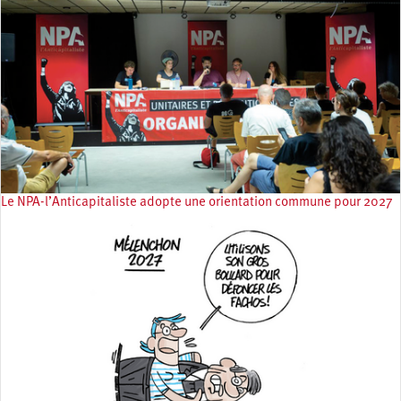
Le NPA-l’Anticapitaliste adopte une orientation commune pour 2027