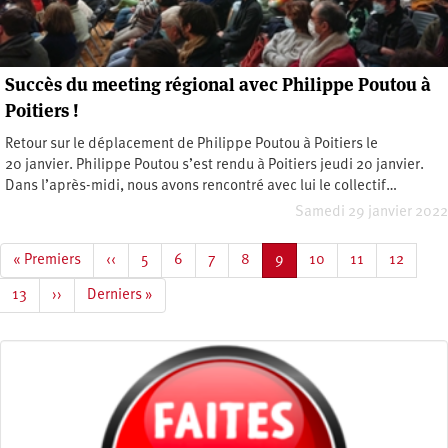
Succès du meeting régional avec Philippe Poutou à
Poitiers !
Retour sur le déplacement de Philippe Poutou à Poitiers le
20 janvier. Philippe Poutou s’est rendu à Poitiers jeudi 20 janvier.
Dans l’après-midi, nous avons rencontré avec lui le collectif…
Samedi 29 janvier 2022
Pagination
Première
« Premiers
Page
‹‹
Page
5
Page
6
Page
7
Page
8
Page
9
Page
10
Page
11
Page
12
page
précédente
courante
Page
13
Page
››
Dernière
Derniers »
suivante
page