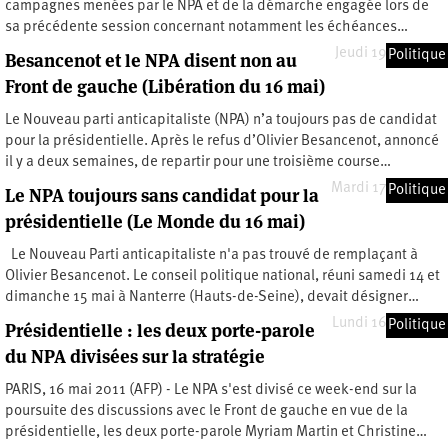
campagnes menées par le NPA et de la démarche engagée lors de
sa précédente session concernant notamment les échéances…
Jeudi 19 mai 2011
Politique
Besancenot et le NPA disent non au
Front de gauche (Libération du 16 mai)
Le Nouveau parti anticapitaliste (NPA) n’a toujours pas de candidat
pour la présidentielle. Après le refus d’Olivier Besancenot, annoncé
il y a deux semaines, de repartir pour une troisième course…
Mardi 17 mai 2011
Politique
Le NPA toujours sans candidat pour la
présidentielle (Le Monde du 16 mai)
Le Nouveau Parti anticapitaliste n'a pas trouvé de remplaçant à
Olivier Besancenot. Le conseil politique national, réuni samedi 14 et
dimanche 15 mai à Nanterre (Hauts-de-Seine), devait désigner…
Lundi 16 mai 2011
Politique
Présidentielle : les deux porte-parole
du NPA divisées sur la stratégie
PARIS, 16 mai 2011 (AFP) - Le NPA s'est divisé ce week-end sur la
poursuite des discussions avec le Front de gauche en vue de la
présidentielle, les deux porte-parole Myriam Martin et Christine…