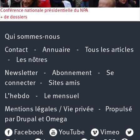
Conférence nationale présidentielle du NPA
+ de dossiers
Qui sommes-nous
Contact
-
Annuaire
-
Tous les articles
-
Les nôtres
Newsletter
-
Abonnement
-
Se
connecter
-
Sites amis
L’hebdo
-
Le mensuel
Mentions légales / Vie privée
- Propulsé
par
Drupal
et
Omega
Facebook
YouTube
Vimeo