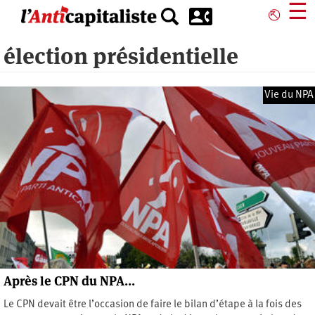
Aller
☰
⎋
au
contenu
élection présidentielle
principal
Vie du NPA
Après le CPN du NPA…
Le CPN devait être l’occasion de faire le bilan d’étape à la fois des