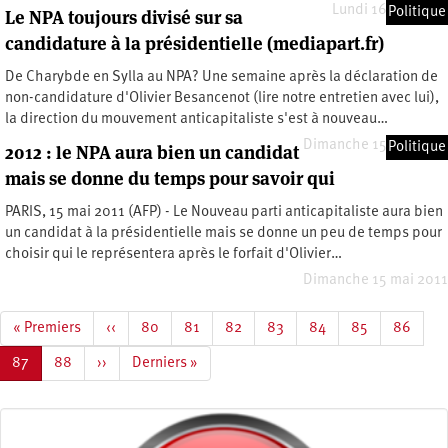
Lundi 16 mai 2011
Politique
Le NPA toujours divisé sur sa
candidature à la présidentielle (mediapart.fr)
De Charybde en Sylla au NPA? Une semaine après la déclaration de
non-candidature d'Olivier Besancenot (lire notre entretien avec lui),
la direction du mouvement anticapitaliste s'est à nouveau…
Dimanche 15 mai 2011
Politique
2012 : le NPA aura bien un candidat
mais se donne du temps pour savoir qui
PARIS, 15 mai 2011 (AFP) - Le Nouveau parti anticapitaliste aura bien
un candidat à la présidentielle mais se donne un peu de temps pour
choisir qui le représentera après le forfait d'Olivier…
Dimanche 15 mai 2011
Pagination
Première
« Premiers
Page
‹‹
Page
80
Page
81
Page
82
Page
83
Page
84
Page
85
Page
86
page
précédente
Page
87
Page
88
Page
››
Dernière
Derniers »
courante
suivante
page