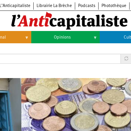
L’Anticapitaliste
Librairie La Brèche
Podcasts
Photothèque
onal
Opinions
Cul
Opinions
Culture
Histoire
Arts
Cinéma
Expositions
Livres
Musique