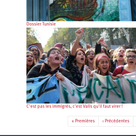
Santé
Hôpitaux
LGBTI
Amérique
du
Nord
Vidéos
SNCF
Amérique
latine
Dossier Tunisie
Dans
Services
Asie
mon
publics
département
Europe
Moyen-
Orient
Océanie
C'est pas les immigrés, c'est Valls qu'il faut virer !
Pagination
Première
« Premières
Page
‹ Précédentes
page
précédente