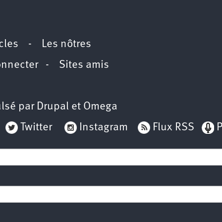
icles
-
Les nôtres
onnecter
-
Sites amis
lsé par
Drupal
et
Omega
Twitter
Instagram
Flux RSS