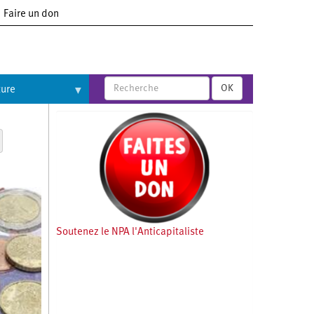
Faire un don
OK
ture
Soutenez le NPA l'Anticapitaliste