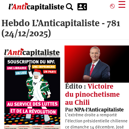
Aller
☰
⎋
au
contenu
Hebdo L’Anticapitaliste - 781
principal
(24/12/2025)
Édito :
Victoire
du pinochetisme
au Chili
Par
NPA-l’Anticapitaliste
L’extrême droite a remporté
l’élection présidentielle chilienne
ce dimanche 14 décembre. José