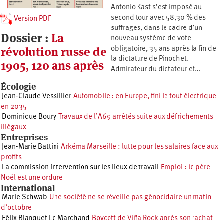
Antonio Kast s’est imposé au
second tour avec 58,30 % des
Version PDF
suffrages, dans le cadre d’un
Dossier :
La
nouveau système de vote
révolution russe de
obligatoire, 35 ans après la fin de
la dictature de Pinochet.
1905, 120 ans après
Admirateur du dictateur et…
Écologie
Jean-Claude Vessillier
Automobile : en Europe, fini le tout électrique
en 2035
Dominique Boury
Travaux de l’A69 arrêtés suite aux défrichements
illégaux
Entreprises
Jean-Marie Battini
Arkéma Marseille : lutte pour les salaires face aux
profits
La commission intervention sur les lieux de travail
Emploi : le père
Noël est une ordure
International
Marie Schwab
Une société ne se réveille pas génocidaire un matin
d’octobre
Félix Blanquet Le Marchand
Boycott de Viña Rock après son rachat