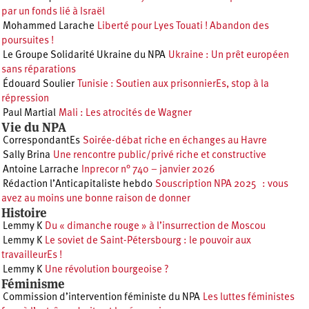
par un fonds lié à Israël
Mohammed Larache
Liberté pour Lyes Touati ! Abandon des
poursuites !
Le Groupe Solidarité Ukraine du NPA
Ukraine : Un prêt européen
sans réparations
Édouard Soulier
Tunisie : Soutien aux prisonnierEs, stop à la
répression
Paul Martial
Mali : Les atrocités de Wagner
Vie du NPA
CorrespondantEs
Soirée-débat riche en échanges au Havre
Sally Brina
Une rencontre public/privé riche et constructive
Antoine Larrache
Inprecor n° 740 – janvier 2026
Rédaction l’Anticapitaliste hebdo
Souscription NPA 2025 : vous
avez au moins une bonne raison de donner
Histoire
Lemmy K
Du « dimanche rouge » à l’insurrection de Moscou
Lemmy K
Le soviet de Saint-Pétersbourg : le pouvoir aux
travailleurEs !
Lemmy K
Une révolution bourgeoise ?
Féminisme
Commission d’intervention féministe du NPA
Les luttes féministes