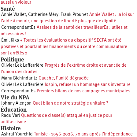
aussi un violeur
Santé
Annie Wallet
,
Catherine Méry
,
Frank Prouhet
Annie Wallet : la loi sur
l’aide à mourir, une question de liberté plus que de dignité
CorrespondantEs
Assises de la santé des travailleurEs : utiles et
nécessaires !
Émi
,
Kiks
« Toutes les évaluations du dispositif SECPA ont été
positives et pourtant les financements du centre communautaire
sont arrêtés »
Politique
Olivier Lek Lafferrière
Progrès de l’extrême droite et avancée de
l’union des droites
Manu Bichindaritz
Gauche, l’unité dégradée
Olivier Lek Lafferrière
Jospin, refuser un hommage sans inventaire
CorrespondantEs
Premiers bilans de nos campagnes municipales
Vie du NPA
Johnny Alençon
Quel bilan de notre stratégie unitaire ?
Éducation
Radu Varl
Questions de classe(s) attaqué en justice pour
antifascisme
Histoire
Ashraf Yourchid
Tunisie - 1956-2026, 70 ans après l’indépendance