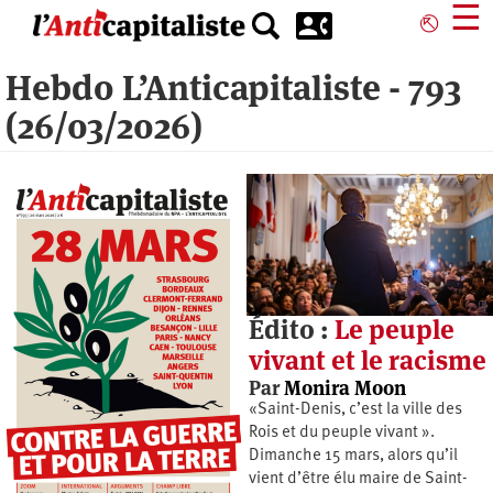
Aller
☰
⎋
au
contenu
Hebdo L’Anticapitaliste - 793
principal
(26/03/2026)
Édito :
Le peuple
vivant et le racisme
Par
Monira Moon
«Saint-Denis, c’est la ville des
Rois et du peuple vivant ».
Dimanche 15 mars, alors qu’il
vient d’être élu maire de Saint-