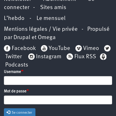
connecter
-
Sites amis
L’hebdo
-
Le mensuel
Mentions légales / Vie privée
- Propulsé
par
Drupal
et
Omega
Facebook
YouTube
Vimeo
Twitter
Instagram
Flux RSS
Podcasts
Username
Mot de passe
Se connecter