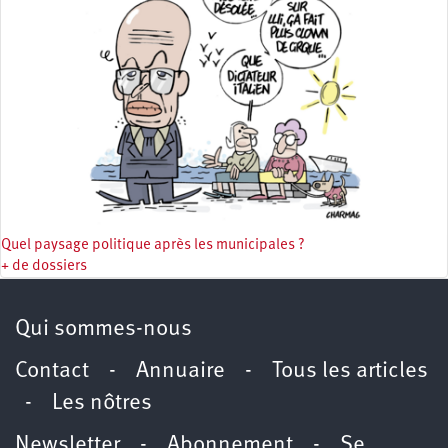
Quel paysage politique après les municipales ?
+ de dossiers
Qui sommes-nous
Contact
-
Annuaire
-
Tous les articles
-
Les nôtres
Newsletter
-
Abonnement
-
Se