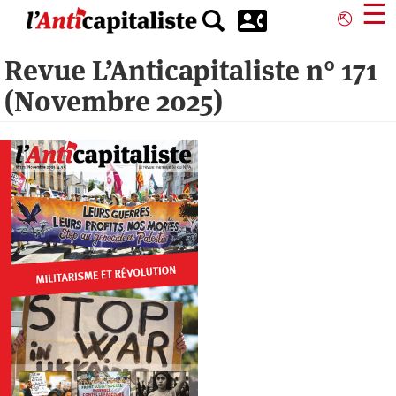
Aller
☰
⎋
au
contenu
Revue L’Anticapitaliste n° 171
principal
(Novembre 2025)