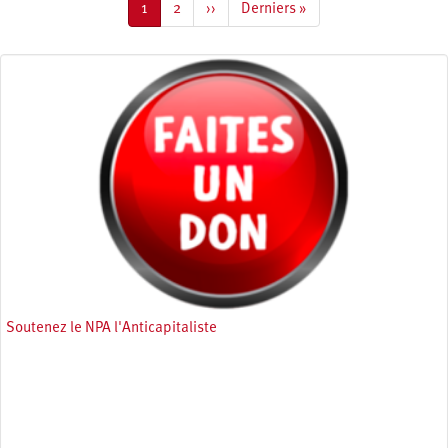
Page
1
Page
2
Page
››
Dernière
Derniers »
courante
suivante
page
Soutenez le NPA l'Anticapitaliste