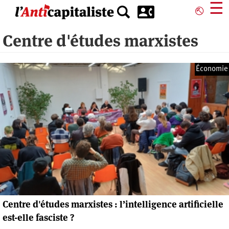
Aller
☰
⎋
au
contenu
Centre d'études marxistes
principal
Économie
Centre d'études marxistes : l’intelligence artificielle
est-elle fasciste ?