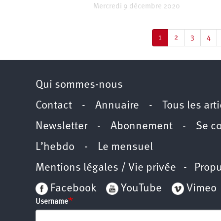
Mercredi 9 décembre 2020
Pagination
Page
1
Page
2
Page
3
Pag
4
courante
Qui sommes-nous
Contact
-
Annuaire
-
Tous les art
Newsletter
-
Abonnement
-
Se c
L’hebdo
-
Le mensuel
Mentions légales / Vie privée
- Propu
Facebook
YouTube
Vimeo
Username