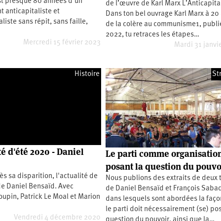
st presque 80 années d’un
de l’œuvre de Karl Marx L’Anticapital
 anticapitaliste et
Dans ton bel ouvrage Karl Marx à 20
liste sans répit, sans faille,
de la colère au communisme1, publi
2022, tu retraces les étapes…
Mercredi 15 février 2023
Mardi 31 janvi
Histoire
St
é d'été 2020 - Daniel
Le parti comme organisation
posant la question du pouvo
ès sa disparition, l'actualité de
Nous publions des extraits de deux 
de Daniel Bensaïd. Avec
de Daniel Bensaïd et François Saba
oupin, Patrick Le Moal et Marion
dans lesquels sont abordées la faço
le parti doit nécessairement (se) pos
Vendredi 4 décembre 2020
question du pouvoir, ainsi que la…