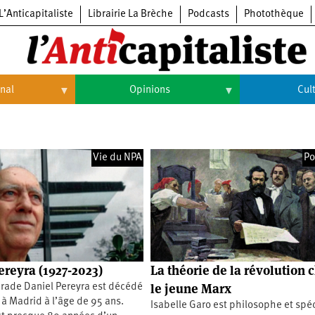
L’Anticapitaliste
Librairie La Brèche
Podcasts
Photothèque
onal
Opinions
Cul
Opinions
Culture
Histoire
Arts
Vie du NPA
Po
Cinéma
Expositions
Livres
Musique
ereyra (1927-2023)
La théorie de la révolution 
le jeune Marx
rade Daniel Pereyra est décédé
r à Madrid à l’âge de 95 ans.
Isabelle Garo est philosophe et spéc