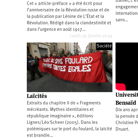
Daniel, c’e
Cet « article-préface » a été écrit pour
Santé
Hôpitaux
LGBTI
Amérique
engagement
du
l’anniversaire de la Révolution russe et de
internationa
Nord
la publication par Lénine de L’État et la
Vidéos
SNCF
Amérique
sans…
latine
Révolution. Rédigé dans la clandestinité et
dans l’urgence en août 1917…
Dans
Services
Asie
mon
publics
Lundi 29 janvier 2024
département
Europe
Société
Moyen-
Orient
Océanie
Universit
Laïcités
Bensaïd
Extraits du chapitre II de « Fragments
mécréants. Mythes identitaires et
Dix ans apr
république imaginaire », éditions
la pensée 
Lignes/Léo Scheer (2005). Dans les
Christine P
polémiques sur le port du foulard, la laïcité
Druart.
est brandie…