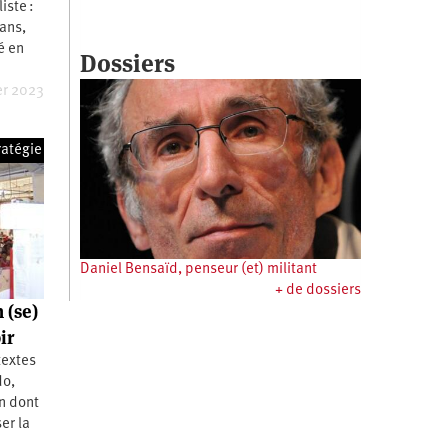
iste :
 ans,
é en
Dossiers
er 2023
ratégie
Daniel Bensaïd, penseur (et) militant
+ de dossiers
 (se)
ir
textes
do,
n dont
er la