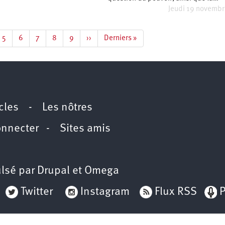
Jeudi 19 novemb
e
Page
5
Page
6
Page
7
Page
8
Page
9
Page
››
Dernière
Derniers »
suivante
page
icles
-
Les nôtres
onnecter
-
Sites amis
lsé par
Drupal
et
Omega
Twitter
Instagram
Flux RSS