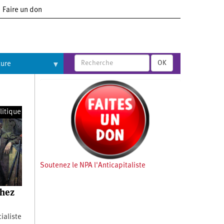
Faire un don
OK
ture
litique
Soutenez le NPA l'Anticapitaliste
chez
ialiste