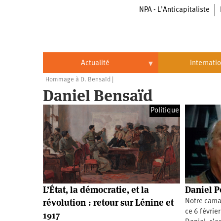
NPA - L’Anticapitaliste
Aller
au
contenu
principal
Actualité
Internati
Hommage à D. Bensaïd
Actualité
International
Daniel Bensaïd
Politique
Brésil
Politique
Entreprises
Chine
Oppressions
Entreprises
États-
Unis
Économie
Automobile
Oppressions
Continents
Écologie
Aéronautique
Antiracisme
Continents
L’État, la démocratie, et la
Daniel P
révolution : retour sur Lénine et
Notre cama
Éducation
Commerce
Féminisme
Afrique
ce 6 févrie
1917