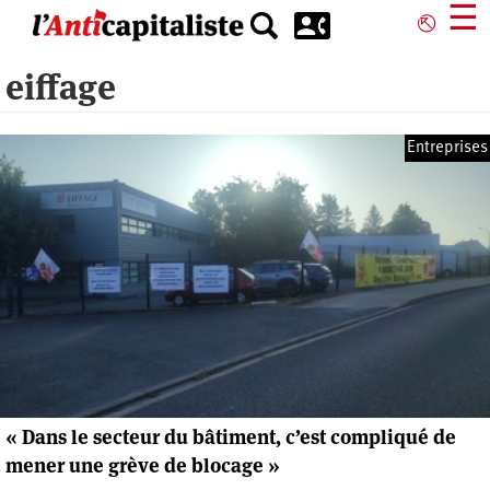
Aller
☰
⎋
au
contenu
eiffage
principal
Entreprises
« Dans le secteur du bâtiment, c’est compliqué de
mener une grève de blocage »