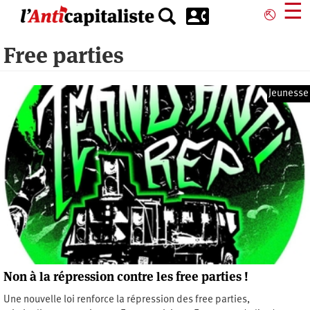
Aller
☰
⎋
au
contenu
Free parties
principal
Jeunesse
Non à la répression contre les free parties !
Une nouvelle loi renforce la répression des free parties,