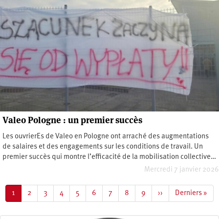
Valeo Pologne : un premier succès
Les ouvrierEs de Valeo en Pologne ont arraché des augmentations
de salaires et des engagements sur les conditions de travail. Un
premier succès qui montre l’efficacité de la mobilisation collective…
Mercredi 7 janvier 2026
Pagination
Page
1
Page
2
Page
3
Page
4
Page
5
Page
6
Page
7
Page
8
Page
9
Page
››
Dernière
Derniers »
courante
suivante
page