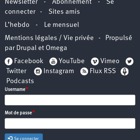
Newsletter
-
Abonnement
-
Se
connecter
-
Sites amis
L’hebdo
-
Le mensuel
Mentions légales / Vie privée
- Propulsé
par
Drupal
et
Omega
Facebook
YouTube
Vimeo
Twitter
Instagram
Flux RSS
Podcasts
Username
Mot de passe
Se connecter