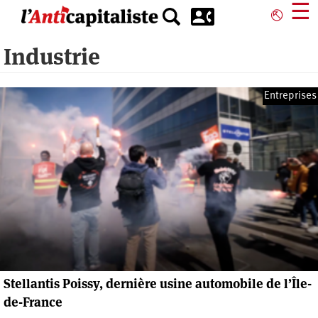
Aller
☰
⎋
au
contenu
Industrie
principal
Entreprises
Stellantis Poissy, dernière usine automobile de l’Île-
de-France