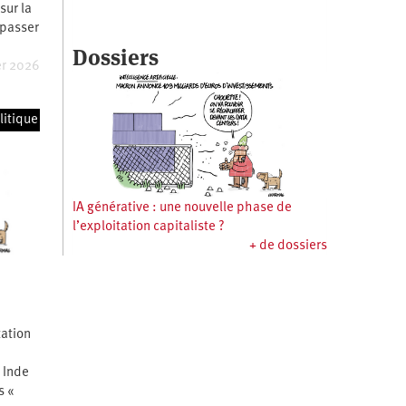
sur la
 passer
Dossiers
er 2026
litique
IA générative : une nouvelle phase de
l’exploitation capitaliste ?
+ de dossiers
tation
 Inde
s «