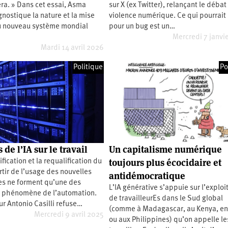
a. » Dans cet essai, Asma
sur X (ex Twitter), relançant le débat 
nostique la nature et la mise
violence numérique. Ce qui pourrait
u nouveau système mondial
pour un bug est un…
Mercredi 7 janvi
Mardi 14 avril 2026
Politique
Po
s de l’IA sur le travail
Un capitalisme numérique
toujours plus écocidaire et
fication et la requalification du
artir de l’usage des nouvelles
antidémocratique
es ne forment qu’une des
L’IA générative s’appuie sur l’exploi
u phénomène de l’automation.
de travailleurEs dans le Sud global
r Antonio Casilli refuse…
(comme à Madagascar, au Kenya, en
Mercredi 9 avril 2025
ou aux Philippines) qu’on appelle le