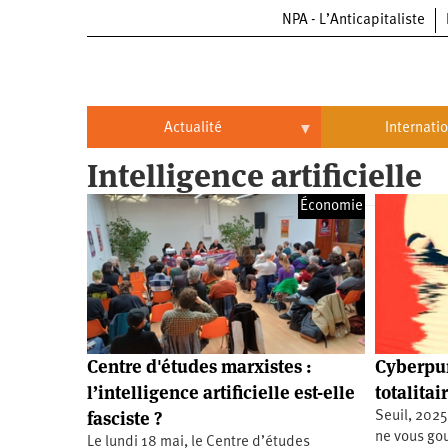
NPA - L’Anticapitaliste
Aller
au
contenu
principal
Actualité
Internati
Intelligence artificielle
Actualité
International
Économie
Politique
Brésil
Entreprises
Chine
Oppressions
Entreprises
États-
Unis
Économie
Automobile
Oppressions
Continents
Centre d'études marxistes :
Cyberpu
Écologie
Aéronautique
Antiracisme
Continents
l’intelligence artificielle est-elle
totalita
fasciste ?
Seuil, 2025
Éducation
Commerce
Féminisme
Afrique
ne vous gou
Le lundi 18 mai, le Centre d’études