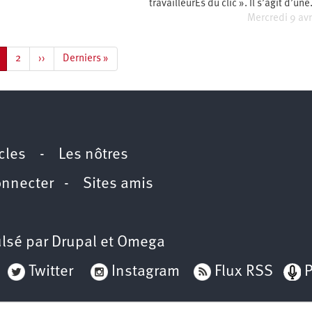
travailleurEs du clic ». Il s’agit d’un
Mercredi 9 avr
age
Page
2
Page
››
Dernière
Derniers »
ourante
suivante
page
icles
-
Les nôtres
onnecter
-
Sites amis
lsé par
Drupal
et
Omega
Twitter
Instagram
Flux RSS