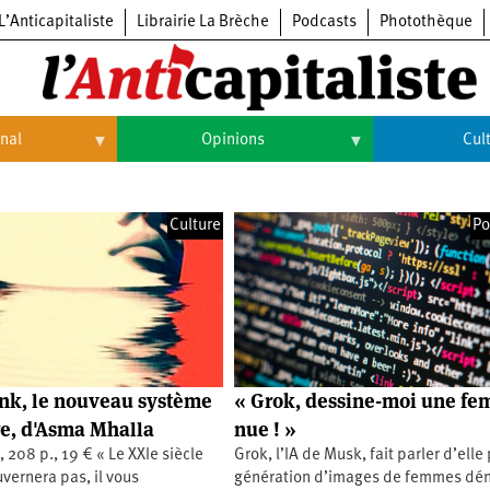
L’Anticapitaliste
Librairie La Brèche
Podcasts
Photothèque
onal
Opinions
Cul
Opinions
Culture
Culture
Po
Histoire
Arts
Cinéma
Expositions
Livres
nk, le nouveau système
« Grok, dessine-moi une f
Musique
ire, d'Asma Mhalla
nue ! »
, 208 p., 19 € « Le XXIe siècle
Grok, l’IA de Musk, fait parler d’elle
vernera pas, il vous
génération d’images de femmes dé