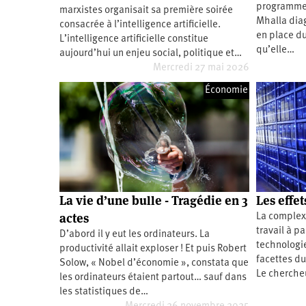
programmer
marxistes organisait sa première soirée
Santé
Hôpitaux
LGBTI
Amérique
du
Mhalla diag
consacrée à l’intelligence artificielle.
Nord
en place d
L’intelligence artificielle constitue
Vidéos
SNCF
Amérique
latine
qu’elle…
aujourd’hui un enjeu social, politique et…
Mercredi 27 mai 2026
Dans
Services
Asie
mon
publics
département
Économie
Europe
Moyen-
Orient
Océanie
La vie d’une bulle - Tragédie en 3
Les effet
actes
La complexi
travail à p
D’abord il y eut les ordinateurs. La
technologi
productivité allait exploser ! Et puis Robert
facettes d
Solow, « Nobel d’économie », constata que
Le chercheu
les ordinateurs étaient partout… sauf dans
les statistiques de…