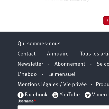
Mercredi 26 novembre 2025
Pagination
P
1
c
Qui sommes-nous
Contact
-
Annuaire
-
Tous les art
Newsletter
-
Abonnement
-
Se c
L’hebdo
-
Le mensuel
Mentions légales / Vie privée
- Propu
Facebook
YouTube
Vimeo
Username