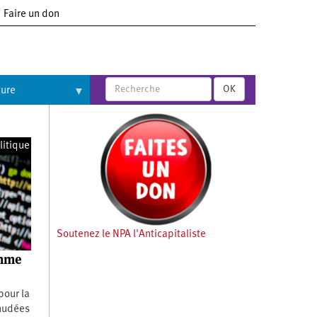
Faire un don
OK
ture
litique
Soutenez le NPA l'Anticapitaliste
emme
 pour la
nudées