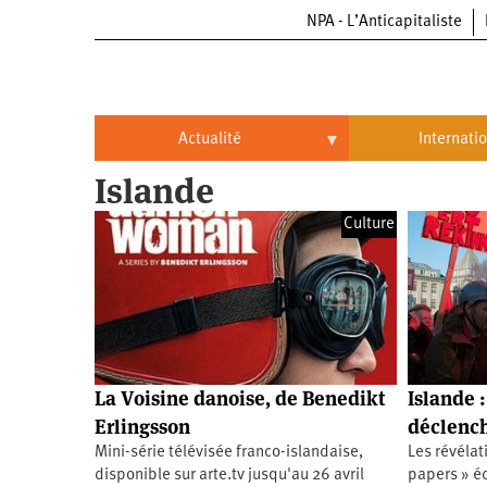
NPA - L’Anticapitaliste
Aller
au
contenu
principal
Actualité
Internati
Islande
Actualité
International
Culture
Politique
Brésil
Entreprises
Chine
Oppressions
Entreprises
États-
Unis
Économie
Automobile
Oppressions
Continents
La Voisine danoise, de Benedikt
Islande 
Écologie
Aéronautique
Antiracisme
Continents
Erlingsson
déclench
Mini-série télévisée franco-islandaise,
Les révélat
Éducation
Commerce
Féminisme
Afrique
disponible sur arte.tv jusqu'au 26 avril
papers » é