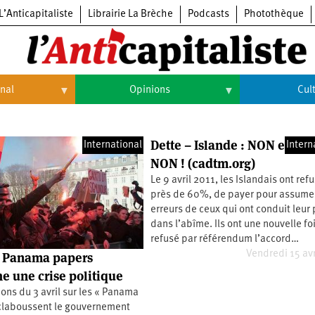
L’Anticapitaliste
Librairie La Brèche
Podcasts
Photothèque
onal
Opinions
Cul
Opinions
Culture
Dette – Islande : NON et enc
International
Intern
Histoire
Arts
NON ! (cadtm.org)
Cinéma
Le 9 avril 2011, les Islandais ont refu
près de 60%, de payer pour assumer
Expositions
erreurs de ceux qui ont conduit leur
dans l’abîme. Ils ont une nouvelle fo
Livres
refusé par référendum l’accord…
Vendredi 15 avr
: Panama papers
Musique
e une crise politique
ions du 3 avril sur les « Panama
claboussent le gouvernement