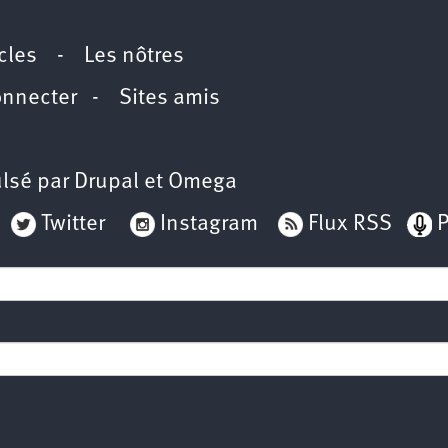
icles
-
Les nôtres
onnecter
-
Sites amis
lsé par
Drupal
et
Omega
Twitter
Instagram
Flux RSS