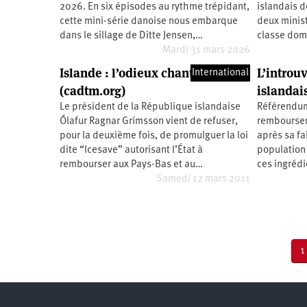
2026. En six épisodes au rythme trépidant,
islandais d
Santé
Hôpitaux
LGBTI
Amérique
du
cette mini-série danoise nous embarque
deux minist
Nord
dans le sillage de Ditte Jensen,…
classe dom
Vidéos
SNCF
Amérique
latine
Mardi 31 mars 2026
Dans
Services
Asie
Islande : l’odieux chantage
L’introu
International
mon
publics
(cadtm.org)
islandai
département
Europe
Le président de la République islandaise
Référendum
Ólafur Ragnar Grímsson vient de refuser,
remboursem
Moyen-
pour la deuxième fois, de promulguer la loi
après sa fai
Orient
dite “Icesave” autorisant l’État à
population
Océanie
rembourser aux Pays-Bas et au…
ces ingrédi
Samedi 12 mars 2011
Pagination
P
1
c