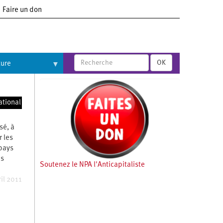
Faire un don
OK
ture
ore
ational
sé, à
 les
 pays
is
Soutenez le NPA l'Anticapitaliste
il 2011