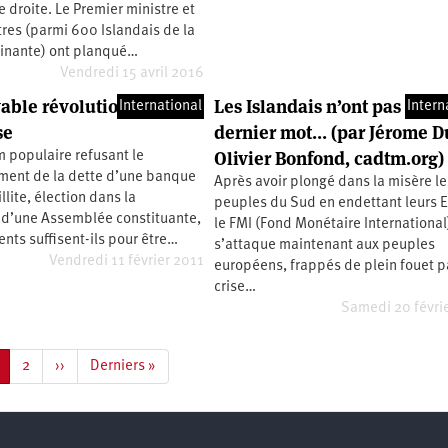
e droite. Le Premier ministre et
res (parmi 600 Islandais de la
inante) ont planqué…
Vendredi 15 avril 2016
vable révolution
Les Islandais n’ont pas dit l
International
Intern
se
dernier mot… (par Jérome D
Olivier Bonfond, cadtm.org)
 populaire refusant le
ent de la dette d’une banque
Après avoir plongé dans la misère le
llite, élection dans la
peuples du Sud en endettant leurs E
 d’une Assemblée constituante,
le FMI (Fond Monétaire International
ents suffisent-ils pour être…
s’attaque maintenant aux peuples
Vendredi 11 février 2011
européens, frappés de plein fouet p
crise…
Samedi 20 févri
age
Page
2
Page
››
Dernière
Derniers »
ourante
suivante
page