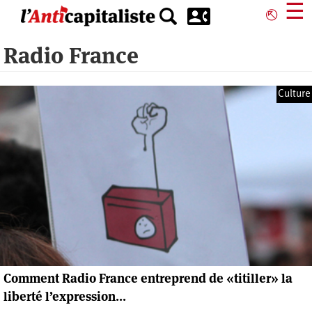
Aller
☰
⎋
au
contenu
Radio France
principal
Culture
Comment Radio France entreprend de «titiller» la
liberté l’expression...