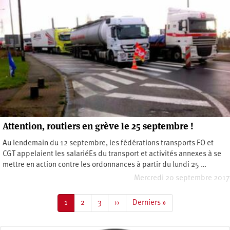
Attention, routiers en grève le 25 septembre !
Au lendemain du 12 septembre, les fédérations transports FO et
CGT appelaient les salariéEs du transport et activités annexes à se
mettre en action contre les ordonnances à partir du lundi 25 …
Mercredi 20 septembre 2017
Pagination
Page
1
Page
2
Page
3
Page
››
Dernière
Derniers »
courante
suivante
page