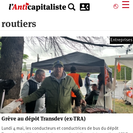
Aller
☰
⎋
au
contenu
routiers
principal
Entreprises
Grève au dépôt Transdev (ex-TRA)
Lundi 4 mai, les conducteurs et conductrices de bus du dépôt