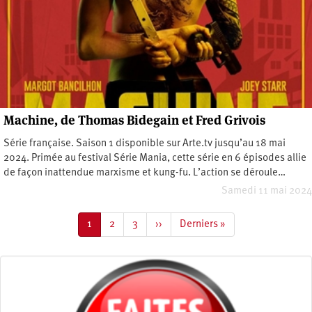
Machine, de Thomas Bidegain et Fred Grivois
Série française. Saison 1 disponible sur Arte.tv jusqu’au 18 mai
2024. Primée au festival Série Mania, cette série en 6 épisodes allie
de façon inattendue marxisme et kung-fu. L’action se déroule…
Samedi 11 mai 2024
Pagination
Page
1
Page
2
Page
3
Page
››
Dernière
Derniers »
courante
suivante
page