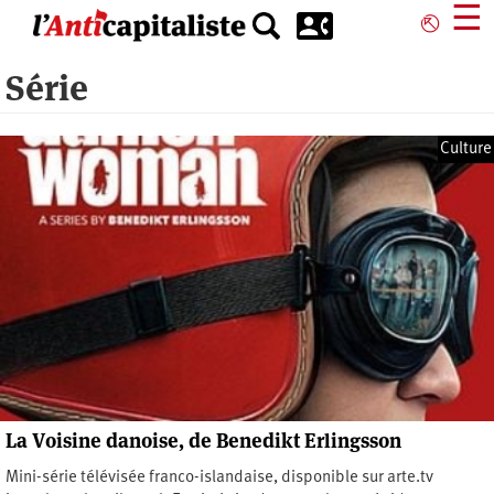
Aller
☰
⎋
au
contenu
Série
principal
Culture
La Voisine danoise, de Benedikt Erlingsson
Mini-série télévisée franco-islandaise, disponible sur arte.tv