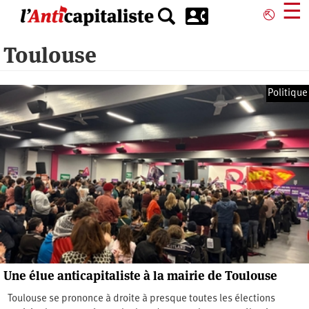
Aller
☰
⎋
au
contenu
Toulouse
principal
Politique
Une élue anticapitaliste à la mairie de Toulouse
Toulouse se prononce à droite à presque toutes les élections