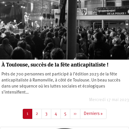
À Toulouse, succès de la fête anticapitaliste !
Près de 700 personnes ont participé à l’édition 2023 de la fête
anticapitaliste à Ramonville, à côté de Toulouse. Un beau succès
dans une séquence où les luttes sociales et écologiques
s’intensifient…
Mercredi 17 mai 2023
Pagination
Page
1
Page
2
Page
3
Page
4
Page
5
Page
››
Dernière
Derniers »
courante
suivante
page