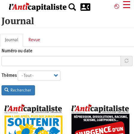
Aller
☰
⎋
au
contenu
Journal
principal
Onglets
Journal
(onglet
Revue
principaux
actif)
Numéro ou date
Thèmes
Rechercher