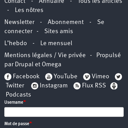
Contact
-
Annuaire
-
Tous les articles
-
Les nôtres
Newsletter
-
Abonnement
-
Se
connecter
-
Sites amis
L’hebdo
-
Le mensuel
Mentions légales / Vie privée
- Propulsé
par
Drupal
et
Omega
Facebook
YouTube
Vimeo
Twitter
Instagram
Flux RSS
Podcasts
Username
Mot de passe