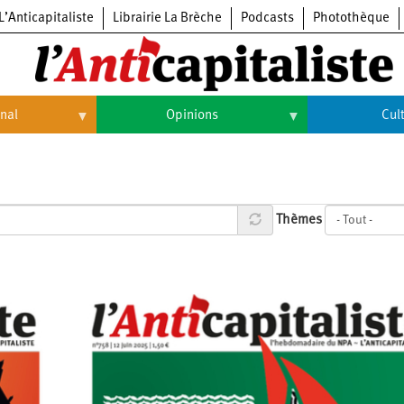
L’Anticapitaliste
Librairie La Brèche
Podcasts
Photothèque
onal
Opinions
Cul
Opinions
Culture
Histoire
Arts
Thèmes
Cinéma
Expositions
Livres
Musique