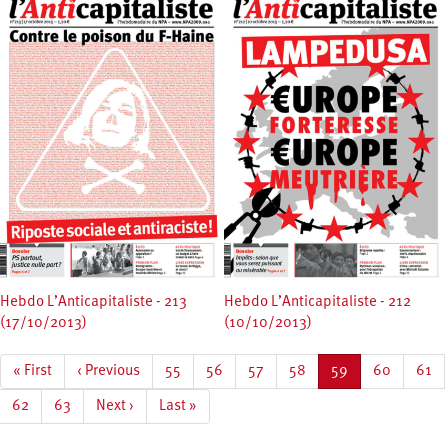
Hebdo L’Anticapitaliste - 213
Hebdo L’Anticapitaliste - 212
(17/10/2013)
(10/10/2013)
Pagination
Première
« First
Page
‹ Previous
Page
55
Page
56
Page
57
Page
58
Page
59
Page
60
Page
61
page
précédente
courante
Page
62
Page
63
Page
Next ›
Dernière
Last »
suivante
page