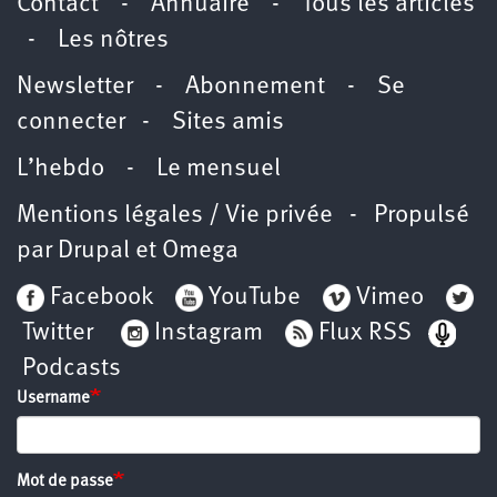
Contact
-
Annuaire
-
Tous les articles
-
Les nôtres
Newsletter
-
Abonnement
-
Se
connecter
-
Sites amis
L’hebdo
-
Le mensuel
Mentions légales / Vie privée
- Propulsé
par
Drupal
et
Omega
Facebook
YouTube
Vimeo
Twitter
Instagram
Flux RSS
Podcasts
Username
Mot de passe