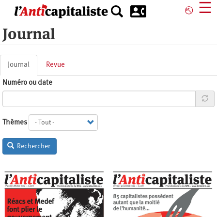
Aller
☰
⎋
au
contenu
Journal
principal
Onglets
Journal
(onglet
Revue
principaux
actif)
Numéro ou date
Thèmes
Rechercher