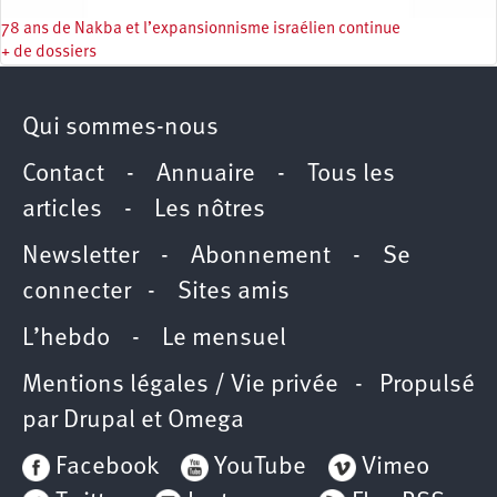
78 ans de Nakba et l’expansionnisme israélien continue
+ de dossiers
Qui sommes-nous
Contact
-
Annuaire
-
Tous les
articles
-
Les nôtres
Newsletter
-
Abonnement
-
Se
connecter
-
Sites amis
L’hebdo
-
Le mensuel
Mentions légales / Vie privée
- Propulsé
par
Drupal
et
Omega
Facebook
YouTube
Vimeo