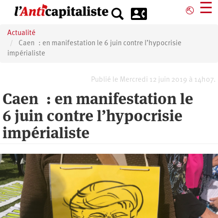
Aller
☰
⎋
au
contenu
Actualité
principal
Caen : en manifestation le 6 juin contre l’hypocrisie
impérialiste
Publié le Mercredi 12 juin 2019 à 14h07.
Caen : en manifestation le
6 juin contre l’hypocrisie
impérialiste