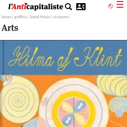
Aller
☰
⎋
au
contenu
Danse
graffitis
Grand Palais
sculpture
principal
Arts