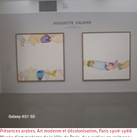
Présences arabes. Art moderne et décolonisation, Paris 1908-1988