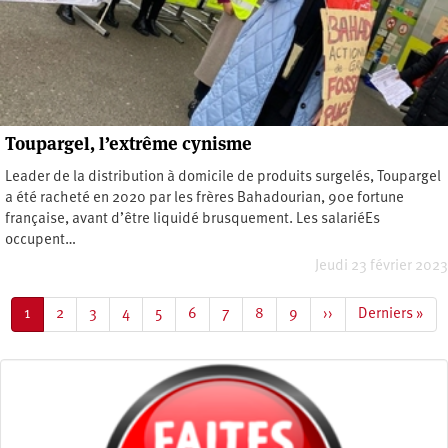
Toupargel, l’extrême cynisme
Leader de la distribution à domicile de produits surgelés, Toupargel
a été racheté en 2020 par les frères Bahadourian, 90e fortune
française, avant d’être liquidé brusquement. Les salariéEs
occupent…
Jeudi 23 février 2023
Pagination
Page
1
Page
2
Page
3
Page
4
Page
5
Page
6
Page
7
Page
8
Page
9
Page
››
Dernière
Derniers »
courante
suivante
page