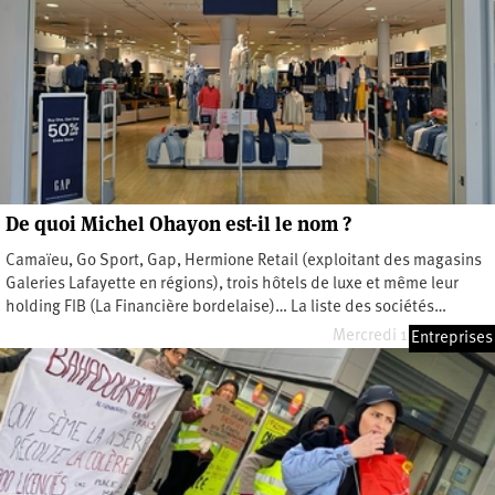
De quoi Michel Ohayon est-il le nom ?
Camaïeu, Go Sport, Gap, Hermione Retail (exploitant des magasins
Galeries Lafayette en régions), trois hôtels de luxe et même leur
holding FIB (La Financière bordelaise)… La liste des sociétés…
Mercredi 15 mars 2023
Entreprises