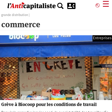
Aller
☰
⎋
au
contenu
grande distribution
principal
commerce
Entreprises
Grève à Biocoop pour les conditions de travail