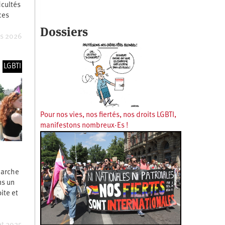
icultés
ces
Dossiers
rs 2026
LGBTI
Pour nos vies, nos fiertés, nos droits LGBTI,
manifestons nombreux·Es !
 Marche
ns un
ite et