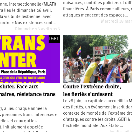
nuisances, contrôles policiers et diff
nne, intersectionnelle (MLATI)
financières. À Paris comme ailleurs, 
ra lieu le dimanche 26 avril,
attaques menacent des espaces…
la visibilité lesbienne, avec
Mercredi 18 ma
’ordre « Nos existences sont…
Dimanche 26 avril 2026
LGBTI
sInter. Face aux
Contre l’extrême droite,
aires, résistance trans
les fiertés s’unissent
Le 28 juin, la capitale a accueilli la
des fiertés, un événement inscrit da
, a lieu chaque année la
contexte de montée de l’extrême dro
personnes trans, intersexes et
d’attaques contre les droits LGBTI à
elles et ceux qui les
l’échelle mondiale. Aux États-…
. Initialement appelée