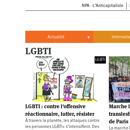
NPA - L’Anticapitaliste
Aller
au
contenu
principal
Actualité
Internati
LGBTI
Actualité
International
LGBTI
Politique
Brésil
Entreprises
Chine
Oppressions
Entreprises
États-
Unis
Économie
Automobile
Oppressions
Continents
LGBTI : contre l’offensive
Marche l
Écologie
Aéronautique
Antiracisme
Continents
réactionnaire, lutter, résister
transles
de Paris
À travers la planète, les attaques contre
Éducation
Commerce
Féminisme
Afrique
les personnes LGBTI+ s’intensifient. Des
La marche 