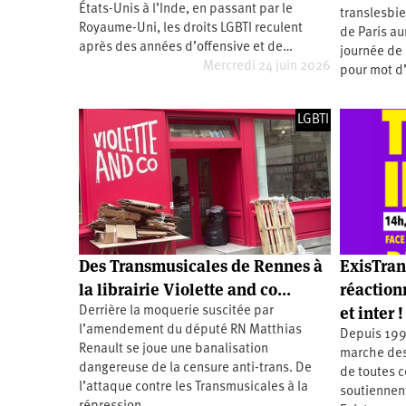
États-Unis à l’Inde, en passant par le
translesbie
Santé
Hôpitaux
LGBTI
Amérique
du
Royaume-Uni, les droits LGBTI reculent
de Paris au
Nord
après des années d’offensive et de…
journée de 
Vidéos
SNCF
Amérique
latine
Mercredi 24 juin 2026
pour mot d
Dans
Services
Asie
mon
publics
département
LGBTI
Europe
Moyen-
Orient
Océanie
Des Transmusicales de Rennes à
ExisTran
la librairie Violette and co…
réactionn
et inter !
Derrière la moquerie suscitée par
l’amendement du député RN Matthias
Depuis 1997
Renault se joue une banalisation
marche des 
dangereuse de la censure anti-trans. De
de toutes c
l’attaque contre les Transmusicales à la
soutiennent