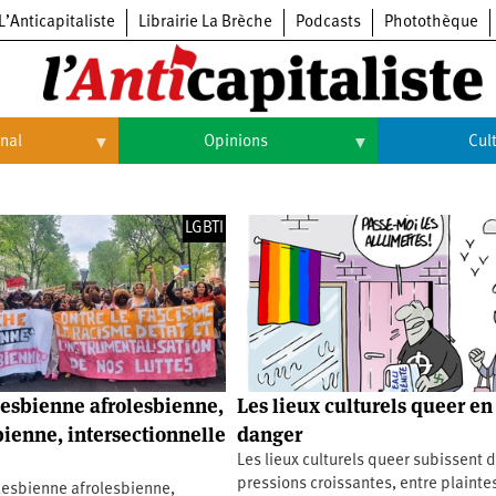
L’Anticapitaliste
Librairie La Brèche
Podcasts
Photothèque
onal
Opinions
Cul
Opinions
Culture
LGBTI
Histoire
Arts
Cinéma
Expositions
Livres
esbienne afrolesbienne,
Les lieux culturels queer en
Musique
bienne, intersectionnelle
danger
Les lieux culturels queer subissent 
pressions croissantes, entre plainte
lesbienne afrolesbienne,