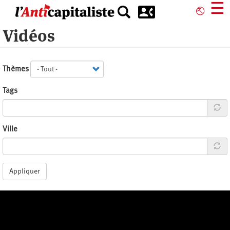
Aller
☰
⎋
au
contenu
Vidéos
principal
Thèmes
Tags
Ville
Appliquer