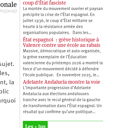
coup d’État fasciste
ionale
La montée du mouvement ouvrier et paysan
/05/2025)
précipite la crise de l’État espagnol. En
juillet 1936, le coup d’État militaire se
heurte à la résistance armée des
organisations populaires. Dans les…
État espagnol : grève historique à
Valence contre une école au rabais
Massive, démocratique et auto-organisée,
la grève exemplaire de l’Éducation
sujet.
valencienne du printemps 2026 a montré la
force d’un mouvement décidé à défendre
les,
l’école publique. En novembre 2025, le…
Adelante Andalucía montre la voie
nt, la
L’importante progression d’Adelante
blic
Andalucía aux élections andalouses
urquoi
tranche avec le recul général de la gauche
de transformation dans l’État espagnol. Un
résultat qui confirme qu’une politique…
Les + lus