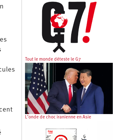
on
les
s
Tout le monde déteste le G7
cules
ncent
L’onde de choc iranienne en Asie
é