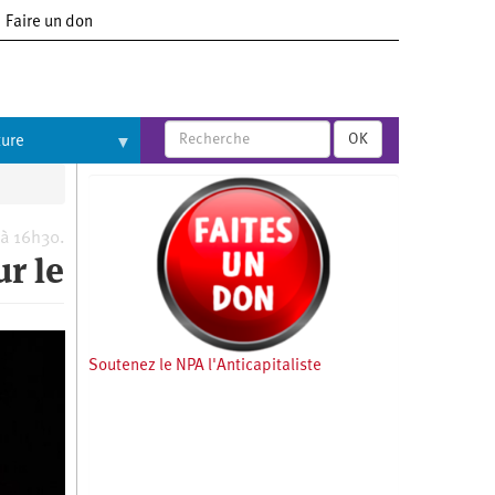
Faire un don
OK
ture
 à 16h30.
r le
Soutenez le NPA l'Anticapitaliste