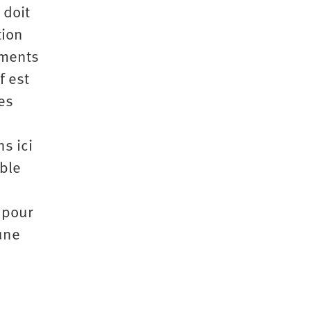
 doit
tion
ements
f est
es
s ici
able
 pour
 une