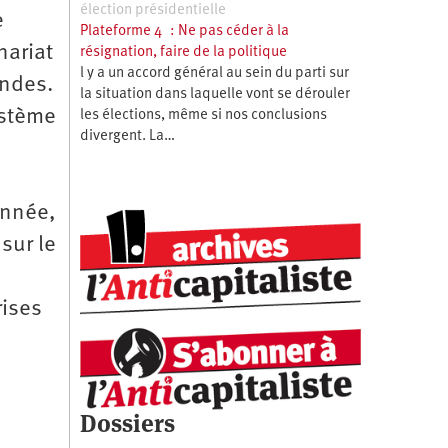
élection présidentielle
e
Plateforme 4 : Ne pas céder à la
nariat
résignation, faire de la politique
l y a un accord général au sein du parti sur
endes.
la situation dans laquelle vont se dérouler
ystème
les élections, même si nos conclusions
divergent. La…
onnée,
sur le
rises
Dossiers