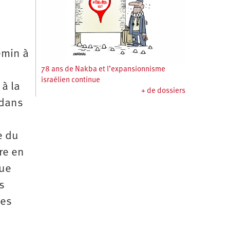
emin à
78 ans de Nakba et l’expansionnisme
israélien continue
 à la
+ de dossiers
 dans
e du
re en
que
s
ues