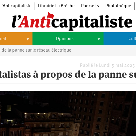
L’Anticapitaliste
Librairie La Brèche
Podcasts
Photothèque
onal
Opinions
Cul
de la panne sur le réseau électrique
Opinions
Culture
Histoire
Arts
Publié le Lundi 5 mai 2025
listas à propos de la panne su
Cinéma
Expositions
Livres
Musique