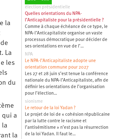
élection présidentielle
Quelles orientations du NPA-
l’Anticapitaliste pour la présidentielle ?
e la
Comme à chaque échéance de ce type, le
t
NPA-l’Anticapitaliste organise un vaste
processus démocratique pour décider de
 de
ses orientations en vue de l’…
. La
NPA
Le NPA-l’Anticapitaliste adopte une
e les
orientation commune pour 2027
els
Les 27 et 28 juin s’est tenue la conférence
nationale du NPA-l’Anticapitaliste, afin de
ion du
définir les orientations de l’organisation
pour l’élection…
sionisme
stème
Le retour de la loi Yadan ?
 qui a
Le projet de loi de « cohésion républicaine
par la lutte contre le racisme et
 la
l’antisémitisme » n’est pas la résurrection
de la loi Yadan. Il faut le…
rant la