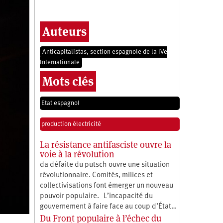
Auteurs
Anticapitalistas, section espagnole de la IVe
Internationale
Mots clés
Etat espagnol
production électricité
La résistance antifasciste ouvre la
voie à la révolution
da défaite du putsch ouvre une situation
révolutionnaire. Comités, milices et
collectivisations font émerger un nouveau
pouvoir populaire. L’incapacité du
gouvernement à faire face au coup d’État…
Du Front populaire à l’échec du