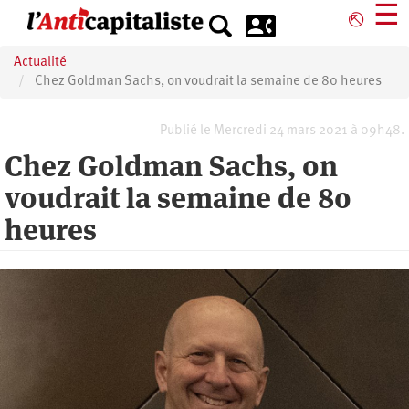
Aller
☰
⎋
au
contenu
Actualité
principal
Chez Goldman Sachs, on voudrait la semaine de 80 heures
Publié le Mercredi 24 mars 2021 à 09h48.
Chez Goldman Sachs, on
voudrait la semaine de 80
heures