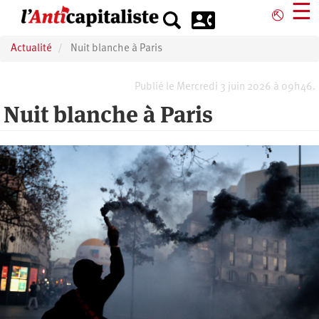
Aller
☰
⎋
au
contenu
Actualité
Nuit blanche à Paris
principal
Publié le Mercredi 3 juin 2026 à 09h46.
Nuit blanche à Paris