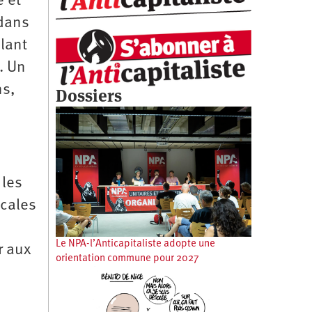
e et
 dans
ulant
. Un
ns,
Dossiers
 les
icales
Le NPA-l’Anticapitaliste adopte une
r aux
orientation commune pour 2027