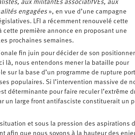
listes, aux militantEs associatifVEs, aux
nalités engagées
», en vue d’une campagne
égislatives. LFI a récemment renouvelé cette
 à cette première annonce en proposant une
s les prochaines semaines.
onale fin juin pour décider de son positionn
ci là, nous entendons mener la bataille pour
ible sur la base d’un programme de rupture por
es populaires. Si l’intervention massive de n
est déterminante pour faire reculer l’extrême dr
 un large front antifasciste constituerait un p
situation et sous la pression des aspirations 
nt afin que nous soyons à la hauteur des enje