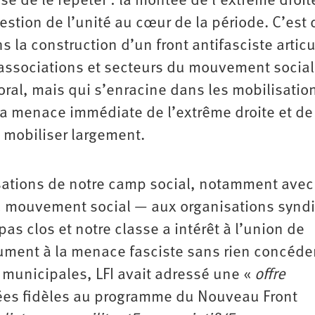
se de le répéter : la montée de l’extrême droit
estion de l’unité au cœur de la période. C’est
la construction d’un front antifasciste artic
 associations et secteurs du mouvement social
oral, mais qui s’enracine dans les ­mobilisatio
à la menace immédiate de l’extrême droite et de
e mobiliser largement.
ations de notre camp social, notamment avec
au mouvement social — aux organisations synd
pas clos et notre classe a intérêt à l’union de
lument à la menace fasciste sans rien concéde
s municipales, LFI avait adressé une «
offre
tées fidèles au programme du Nouveau Front