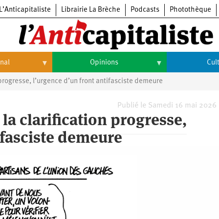
L’Anticapitaliste
Librairie La Brèche
Podcasts
Photothèque
onal
Opinions
Cul
 progresse, l’urgence d’un front antifasciste demeure
Opinions
Culture
Histoire
Arts
Publié le Samedi 16 mai 2026
 la clarification progresse,
Cinéma
ifasciste demeure
Expositions
Livres
Musique