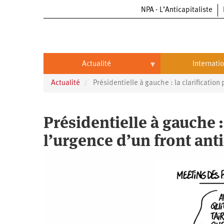
NPA - L’Anticapitaliste
Aller
au
contenu
principal
Actualité
Internati
Actualité
Présidentielle à gauche : la clarification
Actualité
International
Politique
Brésil
Présidentielle à gauche :
Entreprises
Chine
l’urgence d’un front ant
Oppressions
Entreprises
États-
Unis
Économie
Automobile
Oppressions
Continents
Écologie
Aéronautique
Antiracisme
Continents
Éducation
Commerce
Féminisme
Afrique