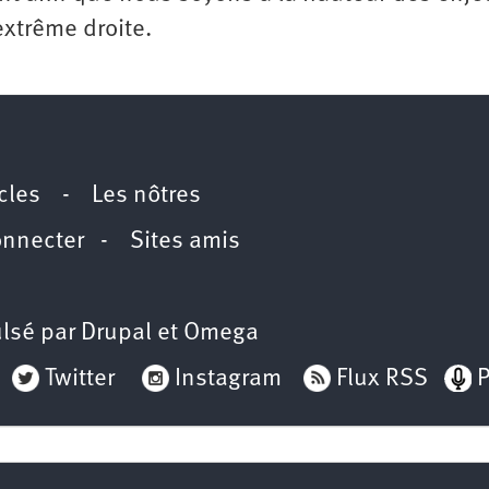
xtrême droite.
icles
-
Les nôtres
onnecter
-
Sites amis
lsé par
Drupal
et
Omega
Twitter
Instagram
Flux RSS