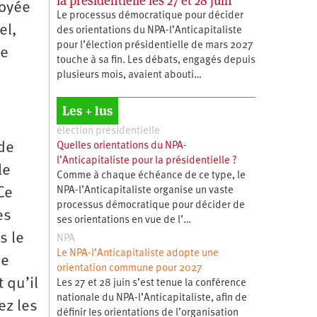
la présidentielle les 27 et 28 juin
voyée
Le processus démocratique pour décider
el,
des orientations du NPA-l’Anticapitaliste
pour l’élection présidentielle de mars 2027
ne
touche à sa fin. Les débats, engagés depuis
plusieurs mois, avaient abouti…
Les + lus
élection présidentielle
de
Quelles orientations du NPA-
l’Anticapitaliste pour la présidentielle ?
le
Comme à chaque échéance de ce type, le
Ce
NPA-l’Anticapitaliste organise un vaste
processus démocratique pour décider de
es
ses orientations en vue de l’…
s le
NPA
Le NPA-l’Anticapitaliste adopte une
de
orientation commune pour 2027
 qu’il
Les 27 et 28 juin s’est tenue la conférence
nationale du NPA-l’Anticapitaliste, afin de
ez les
définir les orientations de l’organisation