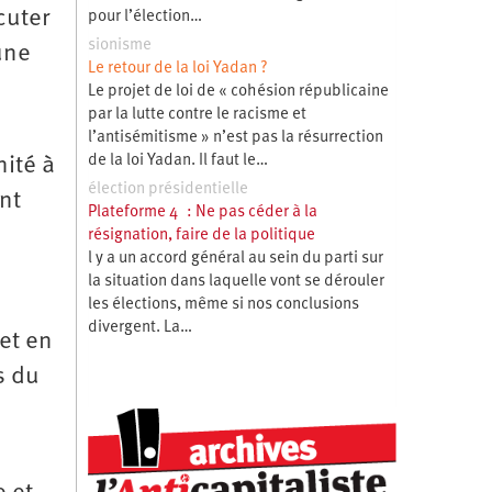
cuter
pour l’élection…
sionisme
une
Le retour de la loi Yadan ?
Le projet de loi de « cohésion républicaine
par la lutte contre le racisme et
l’antisémitisme » n’est pas la résurrection
de la loi Yadan. Il faut le…
nité à
élection présidentielle
nt
Plateforme 4 : Ne pas céder à la
résignation, faire de la politique
l y a un accord général au sein du parti sur
la situation dans laquelle vont se dérouler
les élections, même si nos conclusions
divergent. La…
 et en
s du