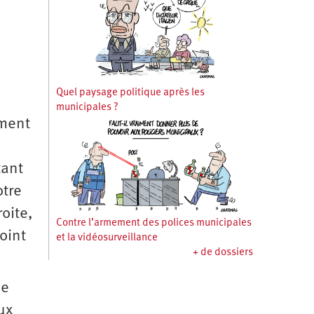
Quel paysage politique après les
municipales ?
ement
tant
otre
oite,
Contre l’armement des polices municipales
oint
et la vidéosurveillance
+ de dossiers
de
ux