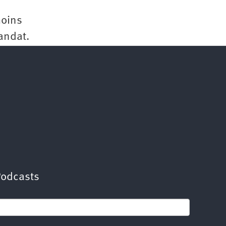
moins
Mandat.
Podcasts