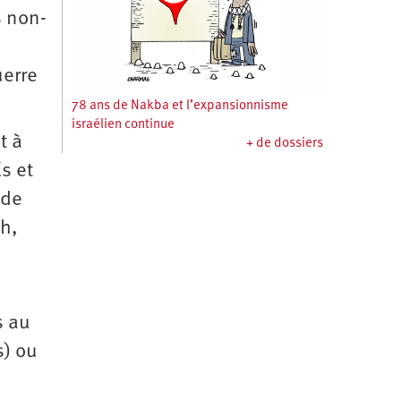
s non-
uerre
78 ans de Nakba et l’expansionnisme
israélien continue
t à
+ de dossiers
s et
 de
th,
s au
s) ou