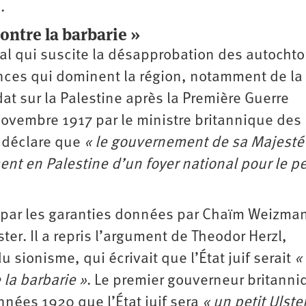
.
contre la barbarie »
nial qui suscite la désapprobation des autochton
nces qui dominent la région, notamment de la
t sur la Palestine après la Première Guerre
novembre 1917 par le ministre britannique des
i déclare que
« le gouvernement de sa Majesté
nt en Palestine d’un foyer national pour le p
 par les garanties données par Chaïm Weizma
ter. Il a repris l’argument de Theodor Herzl,
sionisme, qui écrivait que l’État juif serait
«
 la barbarie »
. Le premier gouverneur britanni
nées 1920 que l’État juif sera
« un petit Ulster