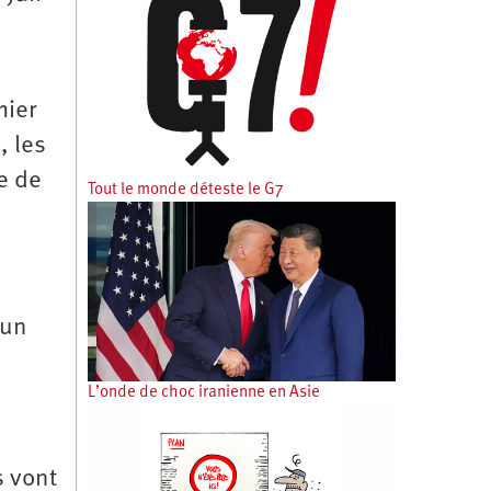
mier
, les
e de
Tout le monde déteste le G7
’un
L’onde de choc iranienne en Asie
s vont