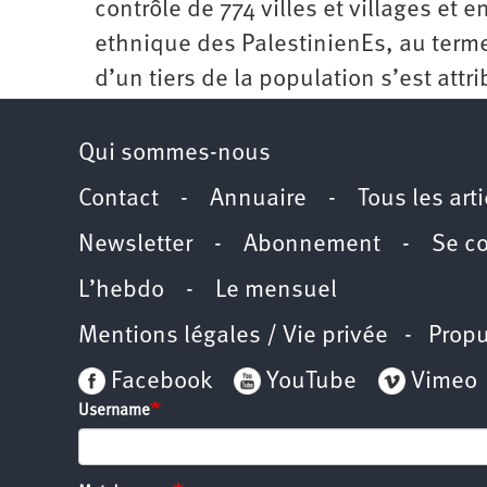
contrôle de 774 villes et villages et e
ethnique des PalestinienEs, au terme
d’un tiers de la population s’est att
Qui sommes-nous
Contact
-
Annuaire
-
Tous les art
Newsletter
-
Abonnement
-
Se c
L’hebdo
-
Le mensuel
Mentions légales / Vie privée
- Propu
Facebook
YouTube
Vimeo
Username