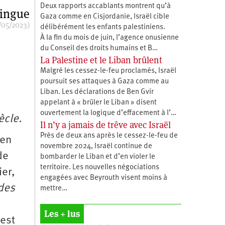
Deux rapports accablants montrent qu’à
lingue
Gaza comme en Cisjordanie, Israël cible
/05/2023)
délibérément les enfants palestiniens.
À la fin du mois de juin, l’agence onusienne
du Conseil des droits humains et B…
La Palestine et le Liban brûlent
Malgré les cessez-le-feu proclamés, Israël
poursuit ses attaques à Gaza comme au
Liban. Les déclarations de Ben Gvir
appelant à « brûler le Liban » disent
ouvertement la logique d’effacement à l’…
ècle.
Il n’y a jamais de trêve avec Israël
Près de deux ans après le cessez-le-feu de
 en
novembre 2024, Israël continue de
de
bombarder le Liban et d’en violer le
territoire. Les nouvelles négociations
ier,
engagées avec Beyrouth visent moins à
 des
mettre…
Les + lus
 est