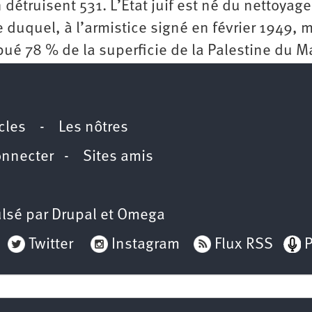
n détruisent 531. L’État juif est né du nettoyage
 duquel, à l’armistice signé en février 1949, 
ribué 78 % de la superficie de la Palestine du 
icles
-
Les nôtres
onnecter
-
Sites amis
lsé par
Drupal
et
Omega
Twitter
Instagram
Flux RSS