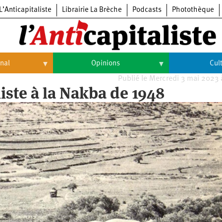
L’Anticapitaliste
Librairie La Brèche
Podcasts
Photothèque
onal
Opinions
Cul
Publié le Mercredi 3 mai 2023
Opinions
Culture
iste à la Nakba de 1948
Histoire
Arts
Cinéma
Expositions
Livres
Musique