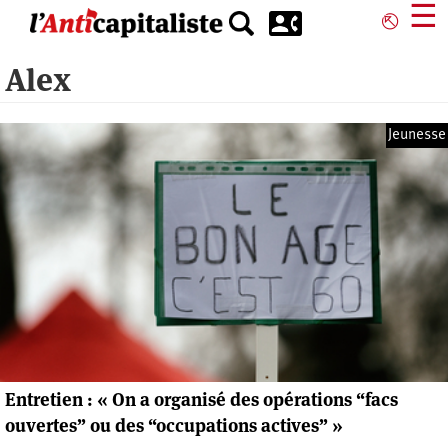
Aller
☰
⎋
au
contenu
Alex
principal
Jeunesse
Entretien : « On a organisé des opérations “facs
ouvertes” ou des “occupations actives” »