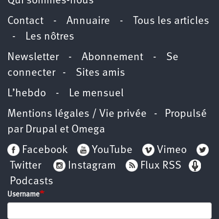
Qui sommes-nous
Contact
-
Annuaire
-
Tous les articles
-
Les nôtres
Newsletter
-
Abonnement
-
Se
connecter
-
Sites amis
L’hebdo
-
Le mensuel
Mentions légales / Vie privée
- Propulsé
par
Drupal
et
Omega
Facebook
YouTube
Vimeo
Twitter
Instagram
Flux RSS
Podcasts
Username