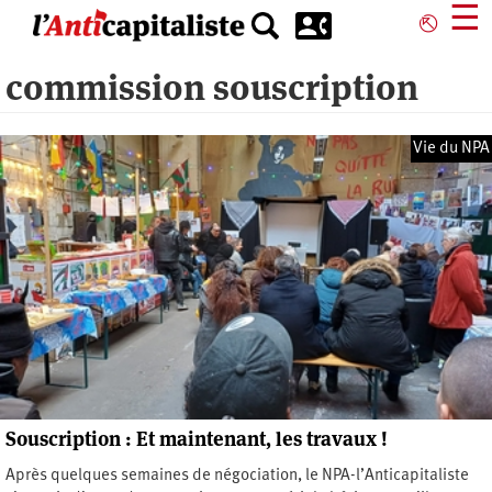
Aller
☰
⎋
au
contenu
commission souscription
principal
Vie du NPA
Souscription : Et maintenant, les travaux !
Après quelques semaines de négociation, le NPA-l’Anticapitaliste