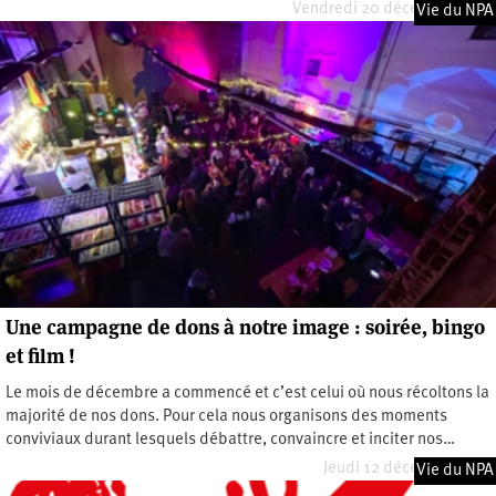
Vendredi 20 décembre 2024
Vie du NPA
Une campagne de dons à notre image : soirée, bingo
et film !
Le mois de décembre a commencé et c’est celui où nous récoltons la
majorité de nos dons. Pour cela nous organisons des moments
conviviaux durant lesquels débattre, convaincre et inciter nos…
Jeudi 12 décembre 2024
Vie du NPA