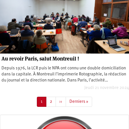
Au revoir Paris, salut Montreuil !
Depuis 1976, la LCR puis le NPA ont connu une double domiciliation
dans la capitale. À Montreuil l’imprimerie Rotographie, la rédaction
du journal et la direction nationale. Dans Paris, l’activité…
Jeudi 21 novembre 2024
Pagination
Page
1
Page
2
Page
››
Dernière
Derniers »
courante
suivante
page