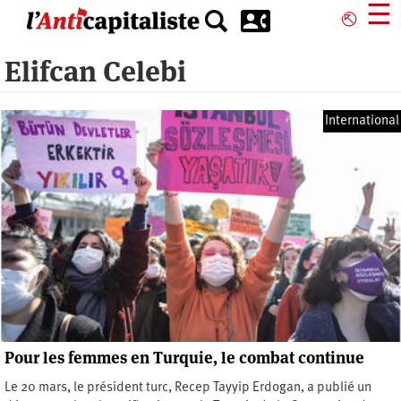
Aller
☰
⎋
au
contenu
Elifcan Celebi
principal
International
Pour les femmes en Turquie, le combat continue
Le 20 mars, le président turc, Recep Tayyip Erdogan, a publié un