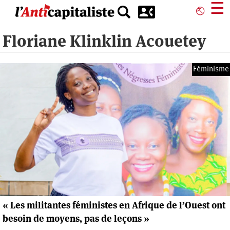
Aller
☰
⎋
au
contenu
Floriane Klinklin Acouetey
principal
Féminisme
« Les militantes féministes en Afrique de l’Ouest ont
besoin de moyens, pas de leçons »