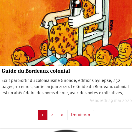
Guide du Bordeaux colonial
Écrit par Sortir du colonialisme Gironde, éditions Syllepse, 252
pages, 10 euros, sortie en juin 2020. Le Guide du Bordeaux colonial
est un abécédaire des noms de rue, avec des notes explicatives,…
Vendredi 29 mai 2020
Pagination
Page
1
Page
2
Page
››
Dernière
Derniers »
courante
suivante
page