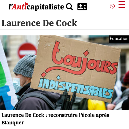
Aller
☰
⎋
au
contenu
Laurence De Cock
principal
Éducation
Laurence De Cock : reconstruire l’école après
Blanquer