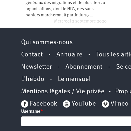
généraux des migrations et de plus de 120
Santé
Hôpitaux
LGBTI
Amérique
du
organisations, dont le NPA, des sans-
Nord
papiers marcheront à partir du 19 …
Vidéos
SNCF
Amérique
latine
Mercredi 2 septembre 2020
Dans
Services
Asie
mon
publics
département
Qui sommes-nous
Europe
Contact
-
Annuaire
-
Tous les art
Moyen-
Orient
Newsletter
-
Abonnement
-
Se c
Océanie
L’hebdo
-
Le mensuel
Mentions légales / Vie privée
- Propu
Facebook
YouTube
Vimeo
Username