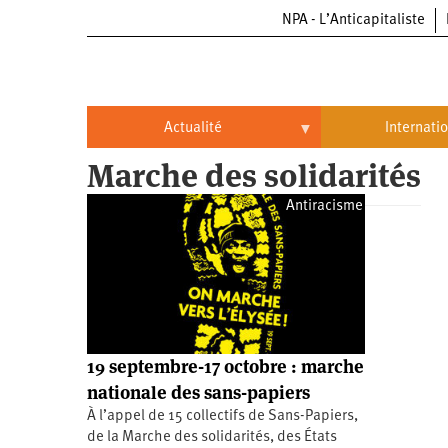
NPA - L’Anticapitaliste
Aller
au
contenu
principal
Actualité
Internati
Marche des solidarités
Actualité
International
Antiracisme
Politique
Brésil
Entreprises
Chine
Oppressions
Entreprises
États-
Unis
Économie
Automobile
Oppressions
Continents
19 septembre-17 octobre : marche
Écologie
Aéronautique
Antiracisme
Continents
nationale des sans-papiers
À l’appel de 15 collectifs de Sans-Papiers,
Éducation
Commerce
Féminisme
Afrique
de la Marche des solidarités, des États