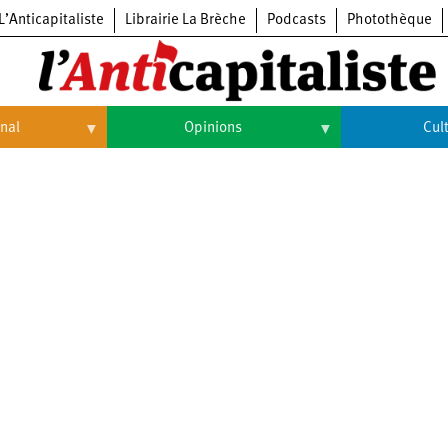
L’Anticapitaliste
Librairie La Brèche
Podcasts
Photothèque
onal
Opinions
Cul
Opinions
Culture
Histoire
Arts
Cinéma
Expositions
Livres
Musique