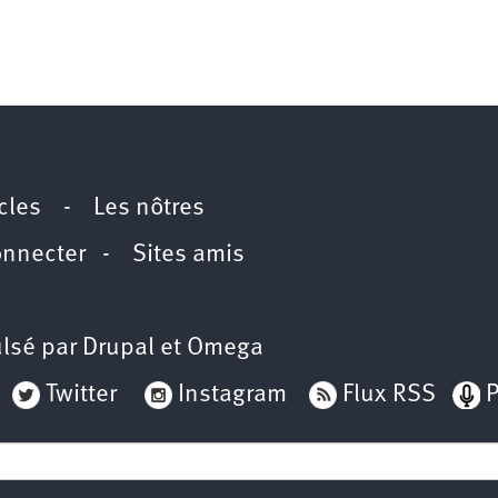
icles
-
Les nôtres
onnecter
-
Sites amis
lsé par
Drupal
et
Omega
Twitter
Instagram
Flux RSS