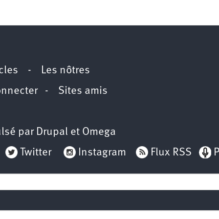
icles
-
Les nôtres
onnecter
-
Sites amis
lsé par
Drupal
et
Omega
Twitter
Instagram
Flux RSS