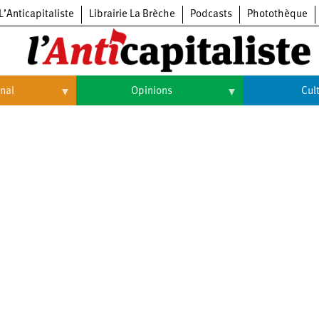
L’Anticapitaliste
Librairie La Brèche
Podcasts
Photothèque
onal
Opinions
Cul
Opinions
Culture
Histoire
Arts
Cinéma
Expositions
Livres
Musique