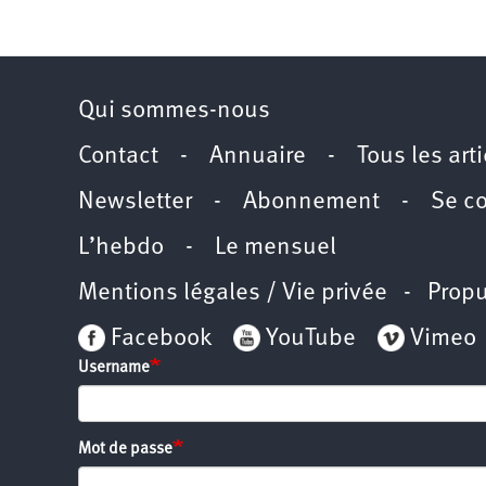
Santé
Hôpitaux
LGBTI
Amérique
du
Nord
Vidéos
SNCF
Amérique
latine
Qui sommes-nous
Dans
Services
Asie
mon
publics
département
Contact
-
Annuaire
-
Tous les art
Europe
Newsletter
-
Abonnement
-
Se c
Moyen-
Orient
L’hebdo
-
Le mensuel
Océanie
Mentions légales / Vie privée
- Propu
Facebook
YouTube
Vimeo
Username
Mot de passe