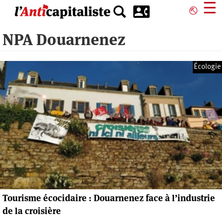
Aller
☰
⎋
au
contenu
NPA Douarnenez
principal
Écologie
Tourisme écocidaire : Douarnenez face à l’industrie
de la croisière