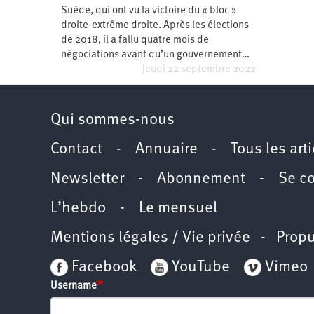
Suède, qui ont vu la victoire du « bloc »
Santé
Hôpitaux
LGBTI
Amérique
du
droite-extrême droite. Après les élections
Nord
de 2018, il a fallu quatre mois de
Vidéos
SNCF
Amérique
latine
négociations avant qu’un gouvernement…
Jeudi 22 septembre 2022
Dans
Services
Asie
mon
publics
département
Europe
Qui sommes-nous
Moyen-
Orient
Contact
-
Annuaire
-
Tous les art
Océanie
Newsletter
-
Abonnement
-
Se c
L’hebdo
-
Le mensuel
Mentions légales / Vie privée
- Propu
Facebook
YouTube
Vimeo
Username