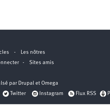
icles
-
Les nôtres
onnecter
-
Sites amis
lsé par
Drupal
et
Omega
Twitter
Instagram
Flux RSS