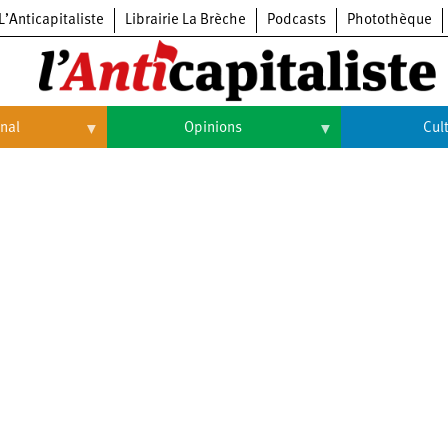
L’Anticapitaliste
Librairie La Brèche
Podcasts
Photothèque
onal
Opinions
Cul
Opinions
Culture
Histoire
Arts
Cinéma
Expositions
Livres
Musique