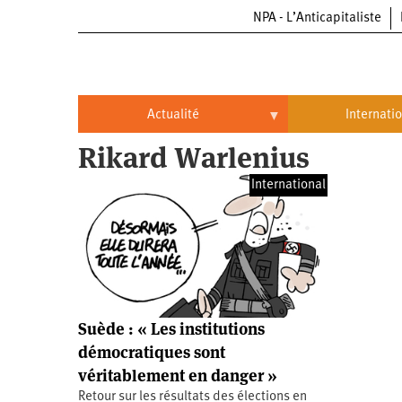
NPA - L’Anticapitaliste
Aller
au
contenu
principal
Actualité
Internati
Rikard Warlenius
Actualité
International
International
Politique
Brésil
Entreprises
Chine
Oppressions
Entreprises
États-
Unis
Économie
Automobile
Oppressions
Continents
Suède : « Les institutions
Écologie
Aéronautique
Antiracisme
Continents
démocratiques sont
véritablement en danger »
Éducation
Commerce
Féminisme
Afrique
Retour sur les résultats des élections en