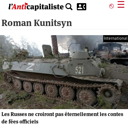
Aller
☰
⎋
au
contenu
Roman Kunitsyn
principal
International
Les Russes ne croiront pas éternellement les contes
de fées officiels