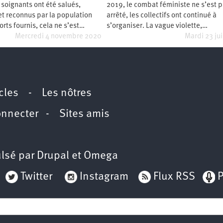
soignants ont été salués,
2019, le combat féministe ne s’est 
t reconnus par la population
arrêté, les collectifs ont continué à
orts fournis, cela ne s’est…
s’organiser. La vague violette,…
Mercredi 4 novembre 2020
Mardi 23 ju
icles
-
Les nôtres
onnecter
-
Sites amis
lsé par
Drupal
et
Omega
Twitter
Instagram
Flux RSS