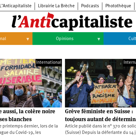
L’Anticapitaliste
Librairie La Brèche
Podcasts
Photothèque
onal
Opinions
Cul
Opinions
Culture
International
Intern
Histoire
Arts
Cinéma
Expositions
Livres
 aussi, la colère noire
Grève féministe en Suisse :
Musique
ses blanches
toujours autant de détermin
le printemps dernier, lors de la
Article publié dans le n° 370 de soli
ague du Covid-19, les
(Suisse) Depuis la déferlante du 14 