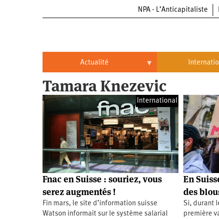
NPA - L’Anticapitaliste
Aller
au
contenu
principal
Actualité
Internati
Tamara Knezevic
Actualité
International
International
Politique
Brésil
Entreprises
Chine
Oppressions
Entreprises
États-
Unis
Économie
Automobile
Oppressions
Continents
Fnac en Suisse : souriez, vous
En Suisse
Écologie
Aéronautique
Antiracisme
Continents
serez augmentés !
des blou
Fin mars, le site d’information suisse
Si, durant 
Éducation
Commerce
Féminisme
Afrique
Watson informait sur le système salarial
première v