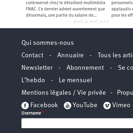
controversé chez le détaillant multimédia
personnels 
Santé
Hôpitaux
LGBTI
Amérique
du
FNAC. Ce dernier admet ouvertement que
applaudis e
Nord
désormais, une partie du salaire de…
pour les eff
Vidéos
SNCF
Amérique
latine
Jeudi 21 avril 2022
Dans
Services
Asie
mon
publics
département
Qui sommes-nous
Europe
Contact
-
Annuaire
-
Tous les art
Moyen-
Orient
Newsletter
-
Abonnement
-
Se c
Océanie
L’hebdo
-
Le mensuel
Mentions légales / Vie privée
- Propu
Facebook
YouTube
Vimeo
Username