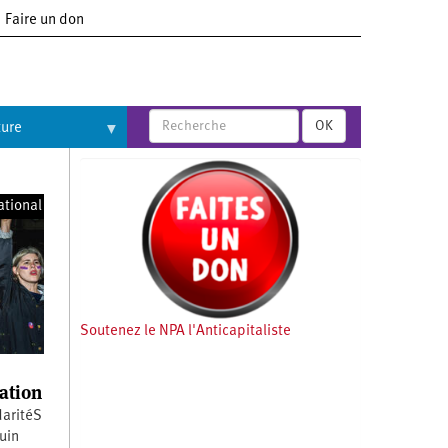
Faire un don
OK
ture
ational
Soutenez le NPA l'Anticapitaliste
ation
daritéS
juin