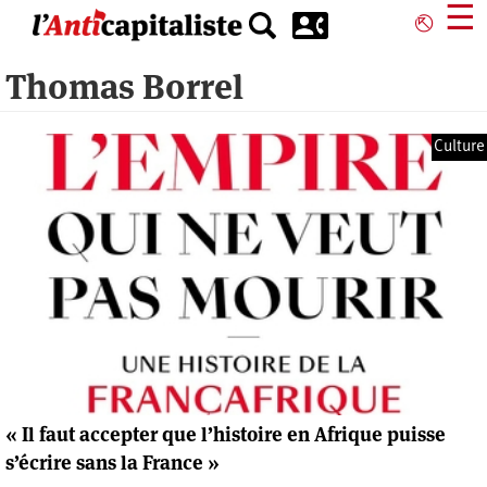
Aller
☰
⎋
au
contenu
Thomas Borrel
principal
Culture
« Il faut accepter que l’histoire en Afrique puisse
s’écrire sans la France »