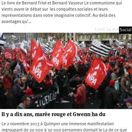
Le livre de Bernard Friot et Bernard Vasseur Le communisme qui
vient1 ouvre le débat sur les conquêtes sociales et leurs
représentations dans notre imaginaire collectif. Au-delà des
avantages qu’…
Lundi 24 mars 2025
Social
Il y a dix ans, marée rouge et Gwenn ha du
Le 2 novembre 2013 à Quimper une immense manifestation
regroupant de 20 000 à 30 000 personnes donnait le La de ce que