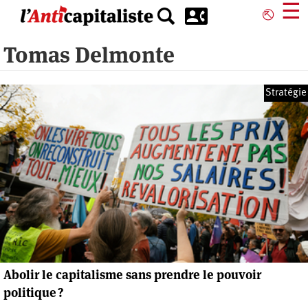
Aller
☰
⎋
au
contenu
Tomas Delmonte
principal
Stratégie
Abolir le capitalisme sans prendre le pouvoir
politique ?