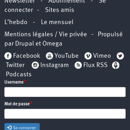
Newsletter
-
Abonnement
-
Se
connecter
-
Sites amis
L’hebdo
-
Le mensuel
Mentions légales / Vie privée
- Propulsé
par
Drupal
et
Omega
Facebook
YouTube
Vimeo
Twitter
Instagram
Flux RSS
Podcasts
Username
Mot de passe
Se connecter