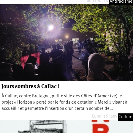
Mercredi 18 janvier 2023
Antiracisme
Jours sombres à Callac !
À Callac, centre Bretagne, petite ville des Côtes-d’Armor (22) le
projet « Horizon » porté par le fonds de dotation « Merci » visant à
accueillir et permettre l’insertion d’un certain nombre de…
Lundi 16 janvier 2023
Culture